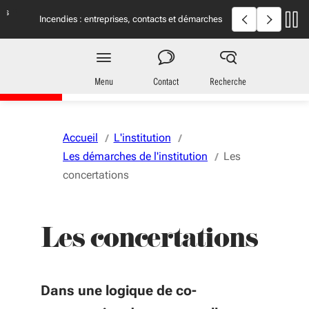
Aller au menu
Aller au contenu
Vous naviguez en mode anonymisé,
plus d'infos
Incendies en Giron
Incendies : entreprises, contacts et démarches
utiles
Région
Nouvelle-Aquitaine
Menu
Contact
Recherche
Accueil
L'institution
Les démarches de l'institution
Les
concertations
Les concertations
Dans une logique de co-