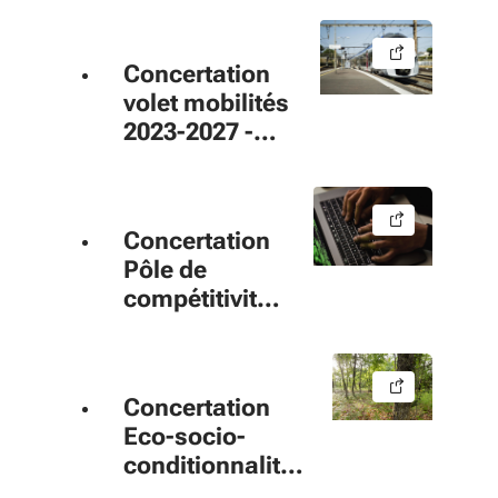
Concertation
volet mobilités
2023-2027 -
CPER
Concertation
Pôle de
compétitivité
ENTER
Concertation
Eco-socio-
conditionnalité
des aides 2023