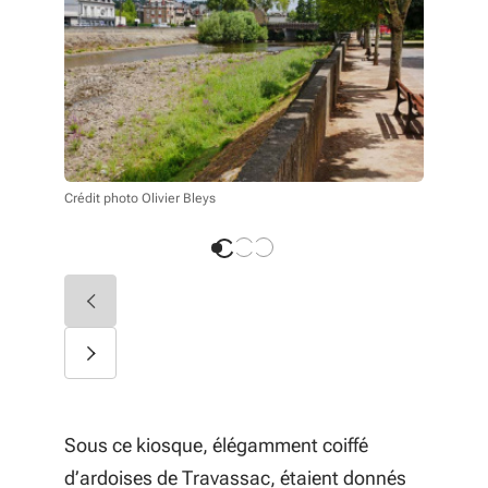
Crédit phot
Crédit photo Olivier Bleys
Sous ce kiosque, élégamment coiffé
d’ardoises de Travassac, étaient donnés