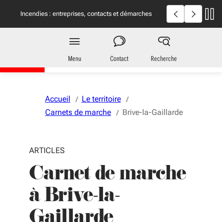
Aller au menu
Aller au contenu
Vous naviguez en mode anonymisé,
plus d'infos
Incendies en Gironde et dans les Landes : informations
Incendies : en
utiles
Région
Nouvelle-Aquitaine
Menu
Contact
Recherche
Accueil
Le territoire
Carnets de marche
Brive-la-Gaillarde
ARTICLES
Carnet de marche
à Brive-la-
Gaillarde