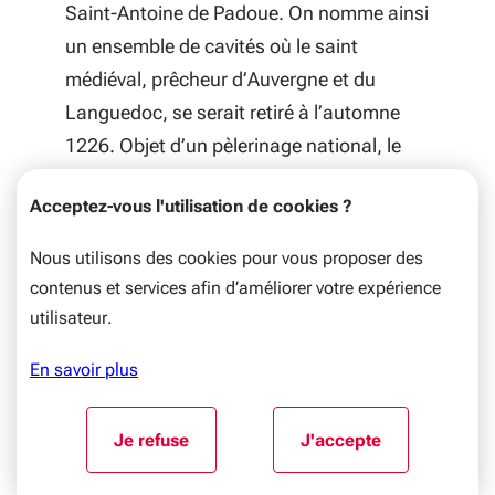
Saint-Antoine de Padoue. On nomme ainsi
un ensemble de cavités où le saint
médiéval, prêcheur d’Auvergne et du
Languedoc, se serait retiré à l’automne
1226. Objet d’un pèlerinage national, le
sanctuaire franciscain reçoit des visiteurs
Acceptez-vous l'utilisation de cookies ?
de tout le pays.
Pourtant, lorsque j’entre dans la première
Nous utilisons des cookies pour vous proposer des
grotte, ornée d’une statue de saint
contenus et services afin d’améliorer votre expérience
François d’Assise, je suis saisi par le
utilisateur.
silence et la paix des lieux.
En savoir plus
Aller au début du contenu
Je refuse
J'accepte
l'utilisation de cookies
l'utilisation de coo