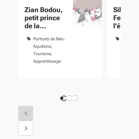
Zian Bodou,
Silvia R
petit prince
Ferreira
de la
l'émoti
gastronomie
saxoph
Portraits de Néo-
Portraits
Aquitains
Aquitain
Tourisme
Disque et
Apprentissage
Particuli