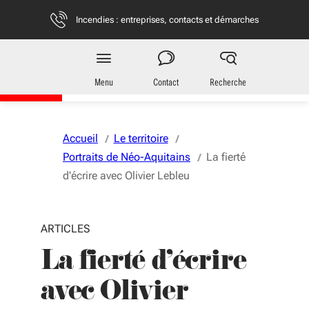
Aller au menu
Aller au contenu
Vous naviguez en mode anonymisé,
plus d'infos
Incendies : entreprises, contacts et démarches
Région
Nouvelle-Aquitaine
Menu
Contact
Recherche
Accueil
Le territoire
Portraits de Néo-Aquitains
La fierté
d'écrire avec Olivier Lebleu
ARTICLES
La fierté d'écrire
avec Olivier