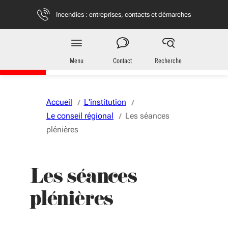
Aller au menu
Aller au contenu
Vous naviguez en mode anonymisé,
plus d'infos
Incendies : entreprises, contacts et démarches
Région
Nouvelle-Aquitaine
Menu
Contact
Recherche
Accueil
L'institution
Le conseil régional
Les séances
plénières
Les séances
plénières