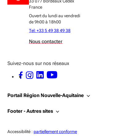
33 077 Bordeaux Cedex
France
Ouvert du lundi au vendredi
de 9h00 à 18h00
Tel: +33 5 49 38 49 38
Nous contacter
Suivez-nous sur nos réseaux
FACEBOOK - OUVERTURE DANS UNE NOUVELLE FENÊTRE
INSTAGRAM - OUVERTURE DANS UNE NOUVELLE FENÊTRE
LINKEDIN - OUVERTURE DANS UNE NOUVELLE FENÊTRE
YOUTUBE - OUVERTURE DANS UNE NOUVELLE FENÊTRE
Portail Région Nouvelle-Aquitaine
Footer - Autres sites
Accessiblité:
Accessibilité :
partiellement conforme