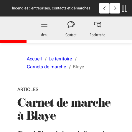
Aller au menu
Aller au contenu
Vous naviguez en mode anonymisé,
plus d'infos
Incendies en Gironde et dans les Landes : informations
Incendies : en
utiles
Région
Nouvelle-Aquitaine
Menu
Contact
Recherche
Accueil
Le territoire
Carnets de marche
Blaye
ARTICLES
Carnet de marche
à Blaye