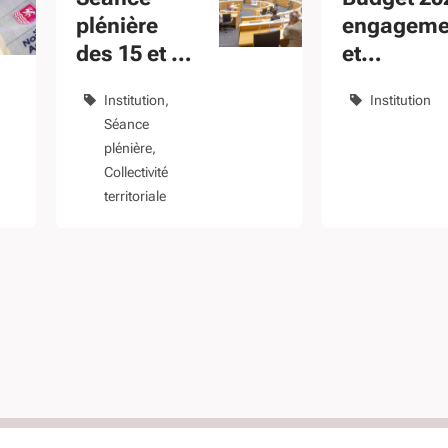
plénière
engageme
des 15 et 16
et
décembre
responsabi
Institution
Institution
2022
Séance
plénière
Collectivité
territoriale