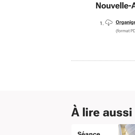
Nouvelle-
Téléchar
Organig
(format P
À lire aussi
Séance