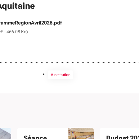
Aquitaine
ger
rammeRegionAvril2026.pdf
DF - 466.08 Ko)
#Institution
Séance
Budget 202