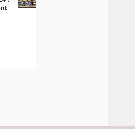
nt
lité