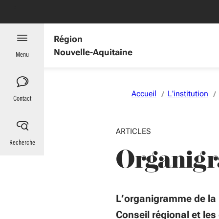
Aller au menu
Aller au contenu
Vous naviguez en mode anonymisé,
plus d'infos
Incendies en Gironde et dans les Landes : informations utiles
Région
Nouvelle-Aquitaine
Menu
Accueil
L'institution
Contact
ARTICLES
Recherche
Organig
L’organigramme de la 
Conseil régional et les