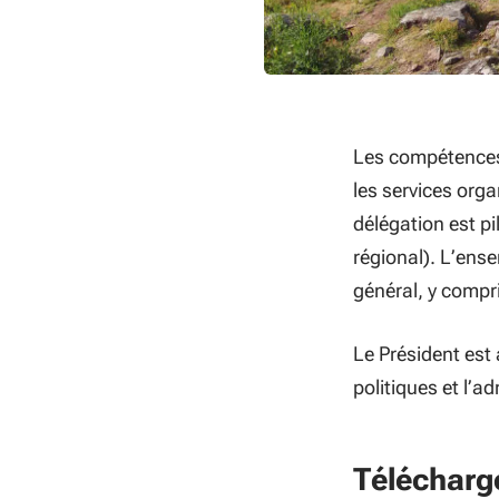
Les compétences 
les services orga
délégation est p
régional). L’ense
général, y compr
Le Président est 
politiques et l’a
Télécharg