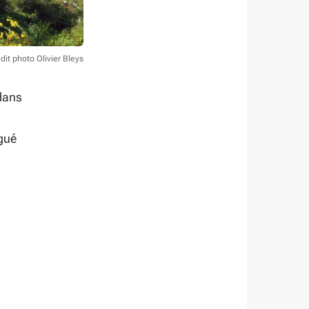
dit photo Olivier Bleys
 dans
égué