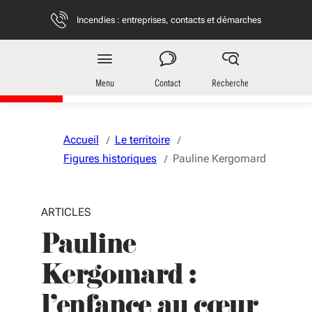
Aller au menu
Aller au contenu
Vous naviguez en mode anonymisé,
plus d'infos
Incendies : entreprises, contacts et démarches
Région
Nouvelle-Aquitaine
Menu
Contact
Recherche
Accueil
Le territoire
Figures historiques
Pauline Kergomard
ARTICLES
Pauline
Kergomard :
l’enfance au cœur