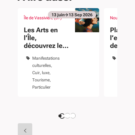
13
juin
13
Sep
2026
Île de Vassivière (87)
Nouvelle-Aqu
Du 13 juin au 13 Sep 2026
Du 30 Mar au 
évènement
évènement
Les Arts en
Places 
l’Île,
l’emploi
découvrez le
de la
lac de
formati
Manifestations
Emploi
Vassivière et
culturelles
Formati
son île
Cuir, luxe
professi
Tourisme
Particuli
Particulier
Salarié