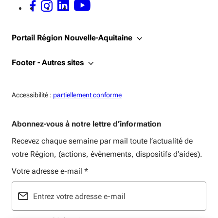
FACEBOOK - OUVERTURE DANS UNE NOUVELLE FENÊTRE
INSTAGRAM - OUVERTURE DANS UNE NOUVELLE FENÊTRE
LINKEDIN - OUVERTURE DANS UNE NOUVELLE FENÊTRE
YOUTUBE - OUVERTURE DANS UNE NOUVELLE FENÊTRE
Portail Région Nouvelle-Aquitaine
Footer - Autres sites
Accessiblité:
Accessibilité :
partiellement conforme
Abonnez-vous à notre lettre d’information
Recevez chaque semaine par mail toute l’actualité de
votre Région, (actions, évènements, dispositifs d’aides).
Votre adresse e-mail
*