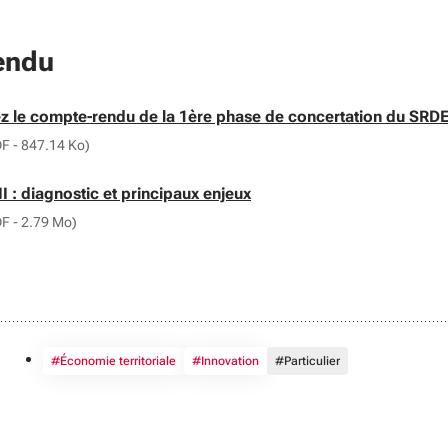
endu
ger
z le compte-rendu de la 1ère phase de concertation du SRDE
DF - 847.14 Ko)
ger
I : diagnostic et principaux enjeux
DF - 2.79 Mo)
#Économie territoriale
#Innovation
#Particulier