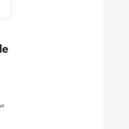
le
un