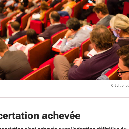
Crédit pho
ertation achevée
ncertation s'est achevée avec l'adoption définitive du