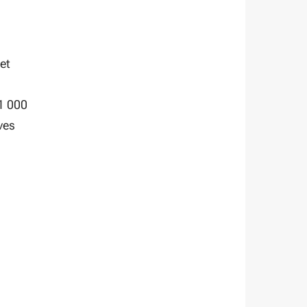
et
 1 000
ves