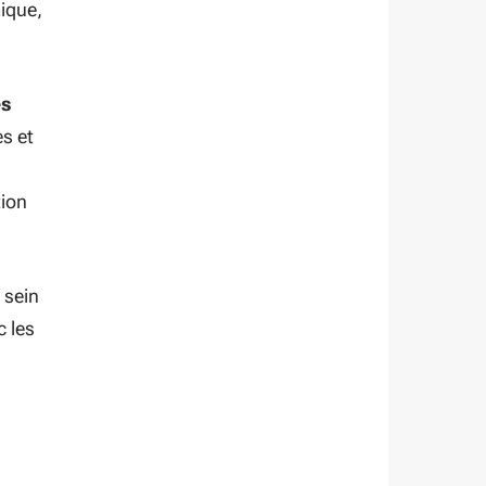
ique,
es
es et
tion
 sein
c les