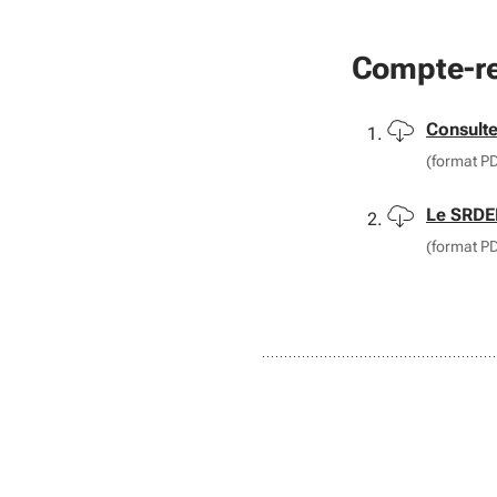
Compte-r
Téléchar
Consulte
(format P
Téléchar
Le SRDEI
(format P