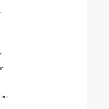
,
e.
ur
 fera