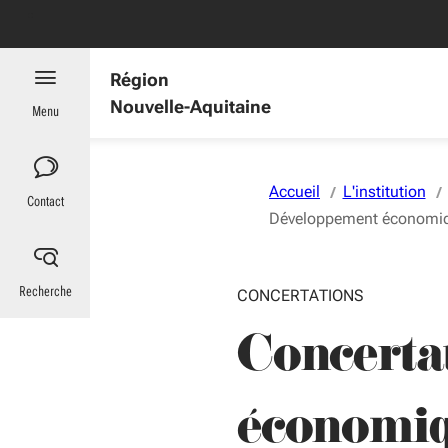
Aller au menu
Aller au contenu
Vous naviguez en mode anonymisé,
plus d'infos
es : informations utiles
Région
Nouvelle-Aquitaine
Menu
Accueil
L'institution
Contact
Développement économiq
Recherche
CONCERTATIONS
Concerta
économiq