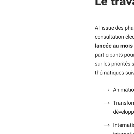
Le trav
A l’issue des pha
consultation éle
lancée au mois d
participants pour
sur les priorités
thématiques suiv
Animation
Transform
développ
Internati
internati