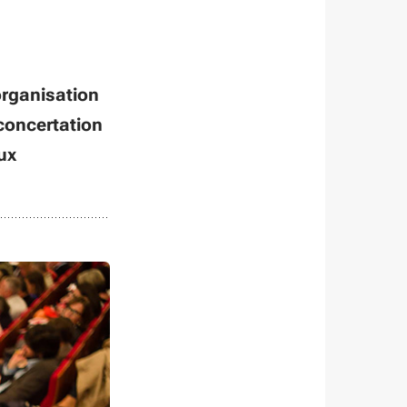
organisation
 concertation
ux