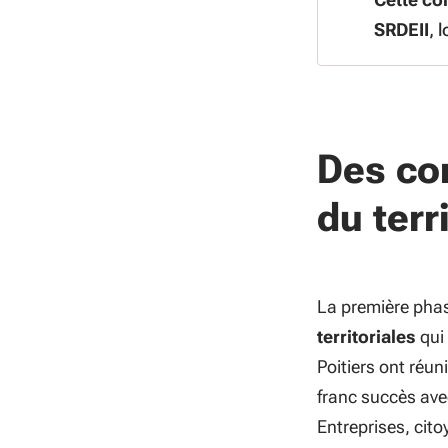
SRDEII
, 
Des co
du terr
La première phas
territoriales
qui 
Poitiers ont réu
franc succès ave
Entreprises, cit