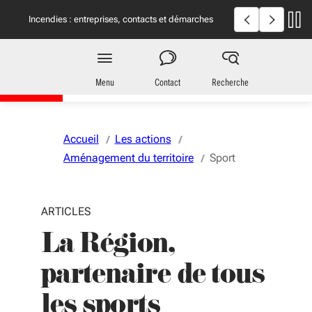
Aller au menu
Aller au contenu
Vous naviguez en mode anonymisé,
plus d'infos
Incendies en Giron
Incendies : entreprises, contacts et démarches
utiles
Région
Nouvelle-Aquitaine
Menu
Contact
Recherche
Accueil
Les actions
Aménagement du territoire
Sport
ARTICLES
La Région,
partenaire de tous
les sports