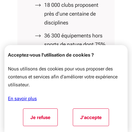
18 000 clubs proposent
près d’une centaine de
disciplines
36 300 équipements hors
sports de nature dont 75%
appartiennent aux
Acceptez-vous l'utilisation de cookies ?
communes
Nous utilisons des cookies pour vous proposer des
1583 athlètes de haut
contenus et services afin d’améliorer votre expérience
niveau en 2023
utilisateur.
7 261 salariés
En savoir plus
d’associations sportives
Aller au début du contenu
Je refuse
J'accepte
300 000 bénévoles
l'utilisation de cookies
l'utilisation de coo
2 Centre de ressources,