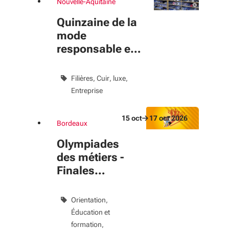
Nouvelle-Aquitaine
Du 5 oct au 18 oct 2026
évènement
Quinzaine de la
mode
responsable en
Nouvelle-
Aquitaine
Filières
Cuir, luxe
Entreprise
15
oct
17
oct
2026
Bordeaux
Du 15 oct au 17 oct 2026
évènement
Olympiades
des métiers -
Finales
régionales
Orientation
Éducation et
formation