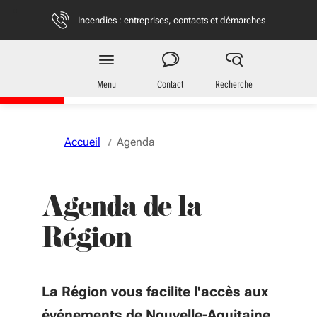
Aller au menu
Aller au contenu
Vous naviguez en mode anonymisé,
plus d'infos
Incendies : entreprises, contacts et démarches
Région
Nouvelle-Aquitaine
Menu
Contact
Recherche
Accueil
Agenda
Agenda de la
Région
La Région vous facilite l'accès aux
événements de Nouvelle-Aquitaine