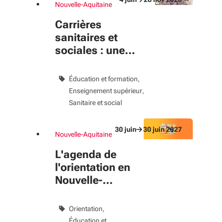
Nouvelle-Aquitaine
Du 4 juin au 26 nov 2026
évènement
Carrières
sanitaires et
sociales : une
bourse régionale
pour vos études
Éducation et formation
Enseignement supérieur
Sanitaire et social
30
juin
30
juin
2027
Nouvelle-Aquitaine
Du 30 juin au 30 juin 2027
évènement
L'agenda de
l'orientation en
Nouvelle-
Aquitaine
Orientation
Éducation et