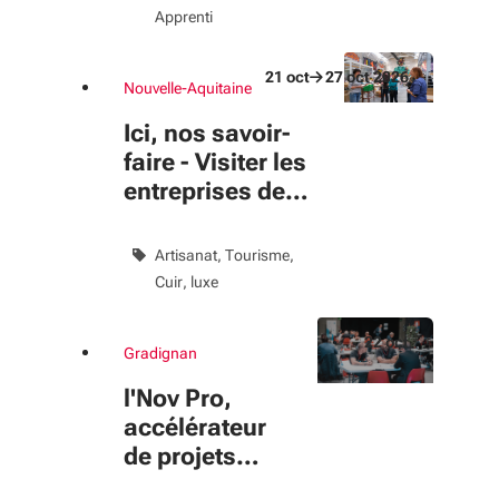
Apprenti
21
oct
27
oct
2026
Nouvelle-Aquitaine
Du 21 oct au 27 oct 2026
évènement
Ici, nos savoir-
faire - Visiter les
entreprises de
Nouvelle-
Aquitaine
Artisanat
Tourisme
Cuir, luxe
22
oct
Gradignan
Du 22 oct au 22 oct 2026
évènement
l'Nov Pro,
accélérateur
de projets
innovants