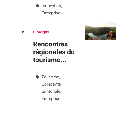
Innovation
Entreprise
10
déc
Limoges
Du 10 déc au 10 déc 2026
évènement
Rencontres
régionales du
tourisme
durable
Tourisme
Collectivité
territoriale
Entreprise