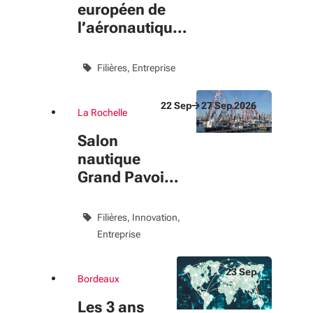
européen de
l’aéronautique
de défense
Filières
Entreprise
22
Sep
27
Sep
2026
La Rochelle
Du 22 Sep au 27 Sep 2026
évènement
Salon
nautique
Grand Pavois
La Rochelle
Filières
Innovation
Entreprise
23
Sep
Bordeaux
Du 23 Sep au 23 Sep 2026
évènement
Les 3 ans