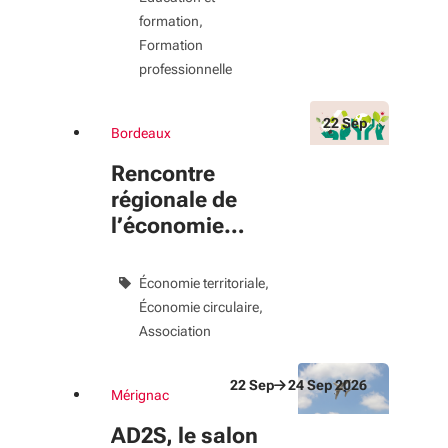
formation
Formation
professionnelle
22
Sep
Bordeaux
Du 22 Sep au 22 Sep 2026
évènement
Rencontre
régionale de
l’économie
circulaire en
Nouvelle-
Économie territoriale
Aquitaine
Économie circulaire
Association
22
Sep
24
Sep
2026
Mérignac
Du 22 Sep au 24 Sep 2026
évènement
AD2S, le salon