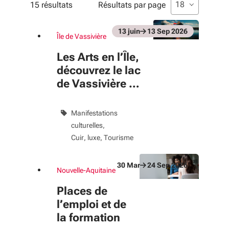
Profils
Liste de sélecti
sélectionné
18
15 résultats
Résultats par page
Liste multisélection. Utilisez les flèches pour parcouri
sélectionné
Profil
13
juin
13
Sep
2026
Île de Vassivière
Du 13 juin au 13 Sep 2026
évènement
Les Arts en l’Île,
Thématiques
découvrez le lac
Liste multisélection. Utilisez les flèches pour parcouri
sélectionné
de Vassivière et
Thématique
son île
Manifestations
Date de début
culturelles
Cuir, luxe
Tourisme
30
Mar
24
Sep
2026
Nouvelle-Aquitaine
Du 30 Mar au 24 Sep 2026
évènement
format : jj/mm/aaaa
Places de
Date de fin
l’emploi et de
la formation