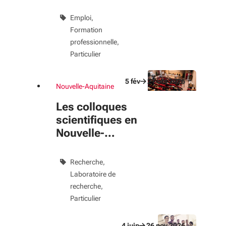
Emploi
format : jj/mm/aaaa
Formation
professionnelle
Filtres appliqués
Particulier
5
fév
21
oct
2026
Nouvelle-Aquitaine
Du 5 fév au 21 oct 2026
évènement
Les colloques
scientifiques en
Nouvelle-
Aquitaine
Recherche
Laboratoire de
recherche
Particulier
4
juin
26
nov
2026