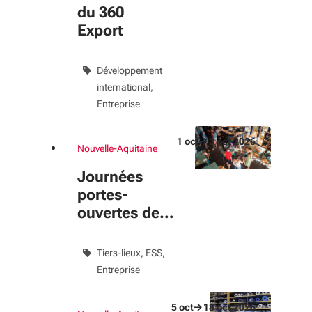
du 360
Export
Développement
international
Entreprise
1
oct
3
oct
2026
Nouvelle-Aquitaine
Du 1 oct au 3 oct 2026
évènement
Journées
portes-
ouvertes des
tiers-lieux
Tiers-lieux
ESS
Entreprise
5
oct
18
oct
2026