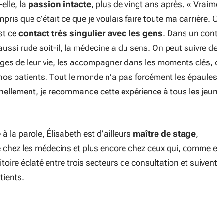
-elle, la
passion intacte
, plus de vingt ans après. «
Vraim
ompris que c’était ce que je voulais faire toute ma carrière. 
est ce
contact très singulier avec les gens
. Dans un con
ussi rude soit-il, la médecine a du sens. On peut suivre d
âges de leur vie, les accompagner dans les moments clés, 
c nos patients. Tout le monde n’a pas forcément les épaule
nellement, je recommande cette expérience à tous les jeu
 à la parole, Élisabeth est d’ailleurs
maître de stage
,
chez les médecins et plus encore chez ceux qui, comme el
itoire éclaté entre trois secteurs de consultation et suiven
atients.