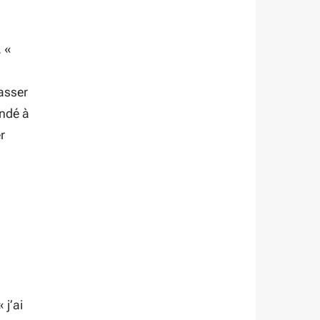
. «
asser
andé à
r
 «
j’ai