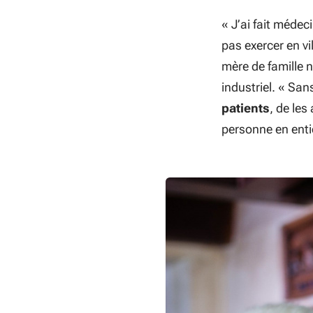
« J’ai fait médec
pas exercer en vil
mère de famille 
industriel. «
Sans
patients
, de le
personne en enti