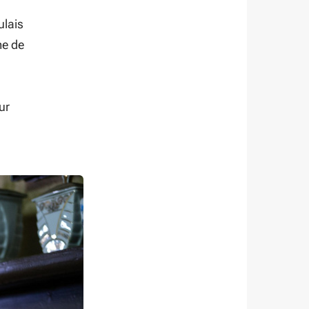
ulais
me de
ur