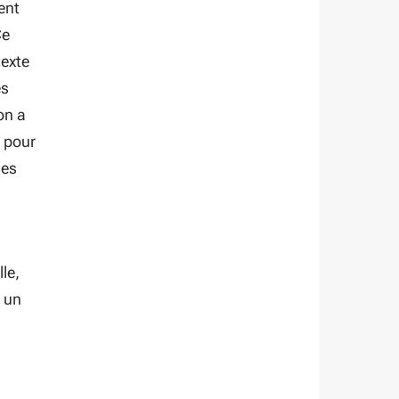
ent
Ce
texte
es
on a
s pour
nes
le,
t un