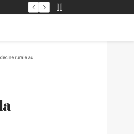
Incendies en Gironde et dans
decine rurale au
la