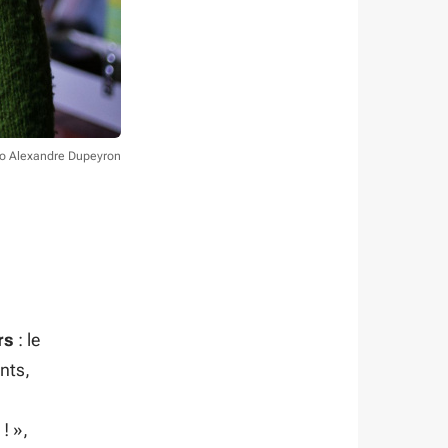
to Alexandre Dupeyron
rs
: le
nts,
 !
»,