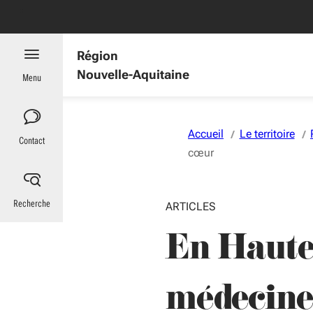
Aller au menu
Aller au contenu
Vous naviguez en mode anonymisé,
plus d'infos
es : informations utiles
Région
Nouvelle-Aquitaine
Menu
Accueil
Le territoire
Contact
cœur
Recherche
ARTICLES
En Haute-
médecine