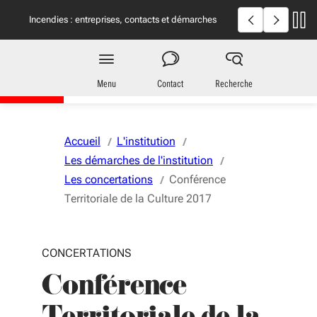
Aller au menu
Aller au contenu
Vous naviguez en mode anonymisé,
plus d'infos
Incendies en Giron
Incendies : entreprises, contacts et démarches
utiles
Région
Nouvelle-Aquitaine
Menu
Contact
Recherche
Accueil
L'institution
Les démarches de l'institution
Les concertations
Conférence
Territoriale de la Culture 2017
CONCERTATIONS
Conférence