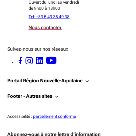
Ouvert du lundi au vendredi
de 9h00 à 18h00
Tel: +33 5 49 38 49 38
Nous contacter
Suivez-nous sur nos réseaux
FACEBOOK - OUVERTURE DANS UNE NOUVELLE FENÊTRE
INSTAGRAM - OUVERTURE DANS UNE NOUVELLE FENÊTRE
LINKEDIN - OUVERTURE DANS UNE NOUVELLE FENÊTRE
YOUTUBE - OUVERTURE DANS UNE NOUVELLE FENÊTRE
Portail Région Nouvelle-Aquitaine
Footer - Autres sites
Accessiblité:
Accessibilité :
partiellement conforme
Abonnez-vous à notre lettre d’information