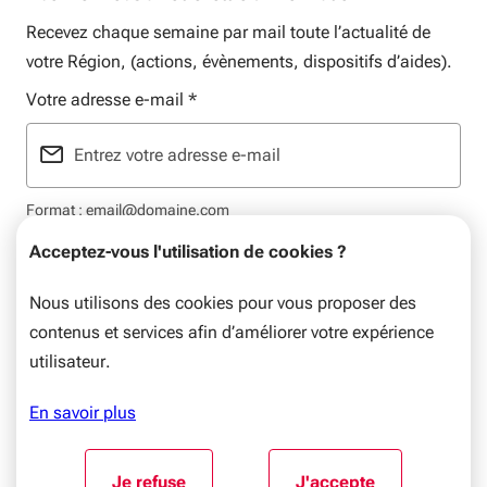
Recevez chaque semaine par mail toute l’actualité de
votre Région, (actions, évènements, dispositifs d’aides).
Votre adresse e-mail
*
Format : email@domaine.com
Acceptez-vous l'utilisation de cookies ?
Nous utilisons des cookies pour vous proposer des
contenus et services afin d’améliorer votre expérience
Mentions légales
Données personnelles
Plan du site
utilisateur.
© Nouvelle-Aquitaine, 2026. Tous droits réservés.
En savoir plus
Aller au début du contenu
Je refuse
J'accepte