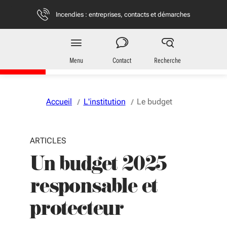
Aller au menu
Aller au contenu
Vous naviguez en mode anonymisé,
plus d'infos
Incendies : entreprises, contacts et démarches
Région
Nouvelle-Aquitaine
Menu
Contact
Recherche
Accueil
L'institution
Le budget
ARTICLES
Un budget 2025
responsable et
protecteur