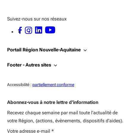
Suivez-nous sur nos réseaux
FACEBOOK - OUVERTURE DANS UNE NOUVELLE FENÊTRE
INSTAGRAM - OUVERTURE DANS UNE NOUVELLE FENÊTRE
LINKEDIN - OUVERTURE DANS UNE NOUVELLE FENÊTRE
YOUTUBE - OUVERTURE DANS UNE NOUVELLE FENÊTRE
Portail Région Nouvelle-Aquitaine
Footer - Autres sites
Accessiblité:
Accessibilité :
partiellement conforme
Abonnez-vous à notre lettre d’information
Recevez chaque semaine par mail toute l’actualité de
votre Région, (actions, évènements, dispositifs d’aides).
Votre adresse e-mail
*