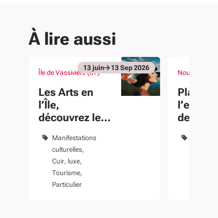
À lire aussi
13
juin
13
Sep
2026
Île de Vassivière (87)
Nouvelle-Aqu
Du 13 juin au 13 Sep 2026
Du 30 Mar au 
évènement
évènement
Les Arts en
Places 
l’Île,
l’emploi
découvrez le
de la
lac de
formati
Manifestations
Emploi
Vassivière et
culturelles
Formati
son île
Cuir, luxe
professi
Tourisme
Particuli
Particulier
Salarié