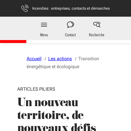
Aller au menu
Aller au contenu
Vous naviguez en mode anonymisé,
plus d'infos
Incendies : entreprises, contacts et démarches
Région
Nouvelle-Aquitaine
Menu
Contact
Recherche
Accueil
Les actions
Transition
énergétique et écologique
ARTICLES PILIERS
Un nouveau
territoire, de
nouveaux défis