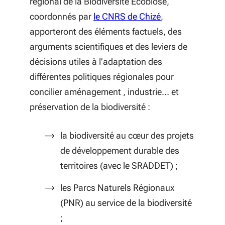
régional de la Biodiversité Ecobiose,
(S'ouvre dans un
coordonnés par
le CNRS de Chizé
,
apporteront des éléments factuels, des
arguments scientifiques et des leviers de
décisions utiles à l’adaptation des
différentes politiques régionales pour
concilier aménagement , industrie… et
préservation de la biodiversité :
la biodiversité au cœur des projets
de développement durable des
territoires (avec le SRADDET) ;
les Parcs Naturels Régionaux
(PNR) au service de la biodiversité
;