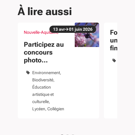
À lire aussi
13
avr
01
juin
2026
Fonds N
Nouvelle-Aquitaine
Du 13 avr au 01 juin 2026
évènement
un levie
Participez au
finance
concours
projets 
photo
Biodivers
biodiver
"Plumes,
Environ
Environnement
Poils, Pétales"
Entrepri
Biodiversité
Éducation
artistique et
culturelle
Lycéen
Collégien