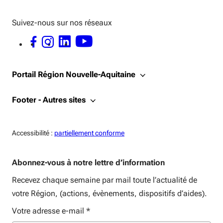
Suivez-nous sur nos réseaux
FACEBOOK - OUVERTURE DANS UNE NOUVELLE FENÊTRE
INSTAGRAM - OUVERTURE DANS UNE NOUVELLE FENÊTRE
LINKEDIN - OUVERTURE DANS UNE NOUVELLE FENÊTRE
YOUTUBE - OUVERTURE DANS UNE NOUVELLE FENÊTRE
Portail Région Nouvelle-Aquitaine
Footer - Autres sites
Accessiblité:
Accessibilité :
partiellement conforme
Abonnez-vous à notre lettre d’information
Recevez chaque semaine par mail toute l’actualité de
votre Région, (actions, évènements, dispositifs d’aides).
Votre adresse e-mail
*