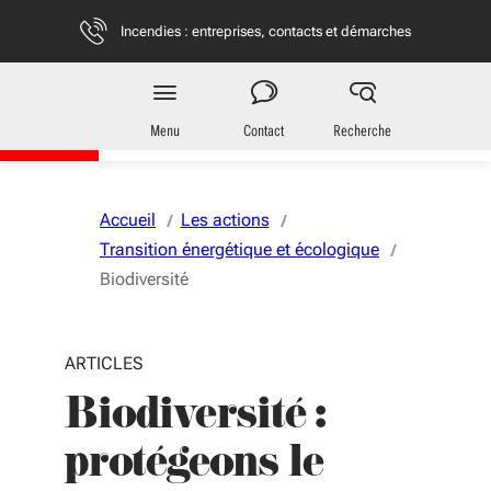
Aller au menu
Aller au contenu
Vous naviguez en mode anonymisé,
plus d'infos
Incendies : entreprises, contacts et démarches
Région
Nouvelle-Aquitaine
Menu
Contact
Recherche
Accueil
Les actions
Transition énergétique et écologique
Biodiversité
ARTICLES
Biodiversité :
protégeons le