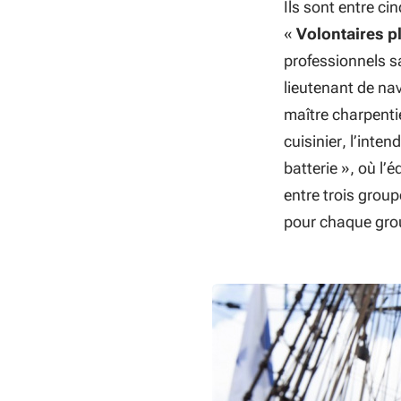
Ils sont entre ci
«
Volontaires p
professionnels sa
lieutenant de nav
maître charpentie
cuisinier, l’inte
batterie », où l’
entre trois group
pour chaque gro