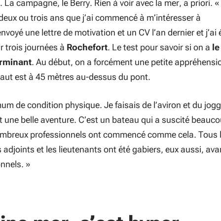
. La campagne, le Berry. Rien à voir avec la mer, a priori. 
deux ou trois ans que j’ai commencé à m’intéresser à
envoyé une lettre de motivation et un CV l’an dernier et j’ai 
r trois journées à
Rochefort
. Le test pour savoir si on a
le
erminant
. Au début, on a forcément une petite appréhensi
 haut est à 45 mètres au-dessus du pont.
mum de condition physique. Je faisais de l’aviron et du jogg
t une belle aventure. C’est un bateau qui a suscité beauc
ombreux professionnels ont commencé comme cela. Tous 
es adjoints et les lieutenants ont été gabiers, eux aussi, ava
onnels.
»