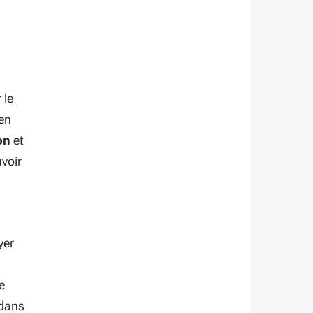
 le
en
on
et
voir
yer
e
 dans