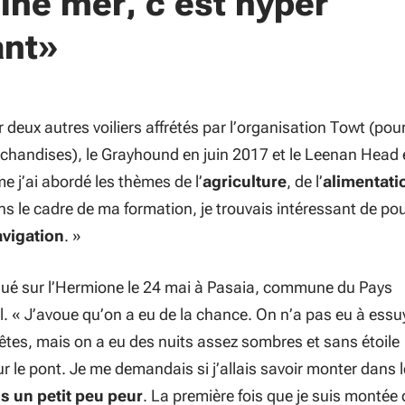
ine mer, c’est hyper
ant»
r deux autres voiliers affrétés par l’organisation Towt (pour
chandises), le Grayhound en juin 2017 et le Leenan Head 
j’ai abordé les thèmes de l’
agriculture
, de l’
alimentati
s le cadre de ma formation, je trouvais intéressant de pou
avigation
.
»
é sur l’
Hermione
le 24 mai à Pasaia, commune du Pays
l. «
J’avoue qu’on a eu de la chance. On n’a pas eu à essu
tes, mais on a eu des nuits assez sombres et sans étoile
r le pont. Je me demandais si j’allais savoir monter dans l
is un petit peu peur
. La première fois que je suis montée