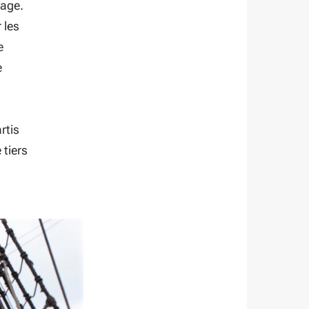
age.
 les
e
e
rtis
 tiers