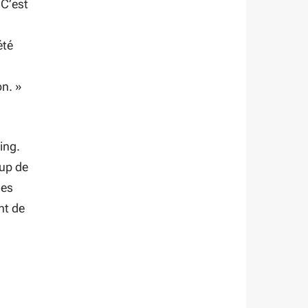
«
C’est
été
on. »
ing.
oup de
les
nt de