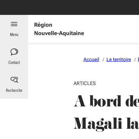
Aller au menu
Aller au contenu
Vous naviguez en mode anonymisé,
plus d'infos
Région
Nouvelle-Aquitaine
Menu
Accueil
Le territoire
Contact
ARTICLES
Recherche
A bord d
Magali la