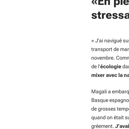
«En ple
stress
«
J’ai navigué su
transport de mar
novembre. Comme 
de l’
écologie
dan
mixer avec la n
Magali a embarqu
Basque espagno
de grosses tempê
quand on était su
gréement.
J’ava