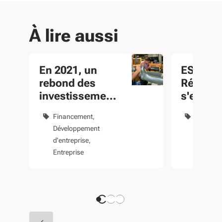
À lire aussi
En 2021, un
ESS : la
rebond des
Région
investissements
s'engag
en Nouvelle-
le
Financement
ESS
Fin
Aquitaine
finance
Développement
Dévelop
particip
d'entreprise
d'entrepr
Entreprise