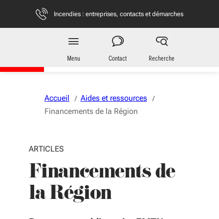
Aller au menu
Aller au contenu
Vous naviguez en mode anonymisé,
plus d'infos
Incendies : entreprises, contacts et démarches
Région
Nouvelle-Aquitaine
Menu
Contact
Recherche
Accueil
Aides et ressources
Financements de la Région
ARTICLES
Financements de
la Région