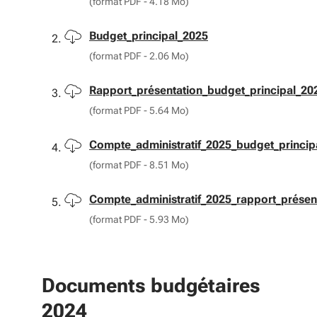
(format PDF - 4.18 Mo)
Télécharger
Budget_principal_2025
(format PDF - 2.06 Mo)
Télécharger
Rapport_présentation_budget_principal_20
(format PDF - 5.64 Mo)
Télécharger
Compte_administratif_2025_budget_princip
(format PDF - 8.51 Mo)
Télécharger
Compte_administratif_2025_rapport_présen
(format PDF - 5.93 Mo)
Documents budgétaires
2024