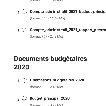
(format PDF - 1.41 Mo)
Télécharger
Compte_administratif_2021_budget_princip
(format PDF - 11.69 Mo)
Télécharger
Compte_administratif_2021_rapport_presen
(format PDF - 2.48 Mo)
Documents budgétaires
2020
Télécharger
Orientations_budgétaires_2020
(format PDF - 2.49 Mo)
Télécharger
Budget_principal_2020
(format PDF - 3.27 Mo)