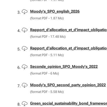
Télécharger
Moody's_SPO_english_2026
(format PDF - 1.87 Mo)
Télécharger
Rapport_d’allocation_et_d’impact_obligati
(format PDF - 17.48 Mo)
Télécharger
Rapport_d’allocation_et_d’impact_obligati
(format PDF - 5.11 Mo)
Télécharger
Seconde_opinion_SPO_Moody's_2022
(format PDF - 6 Mo)
Télécharger
Moody's_SPO_second_party_opinion_2022
(format PDF - 5.58 Mo)
Télécharger
Green_social_sustainability_bond_framewo