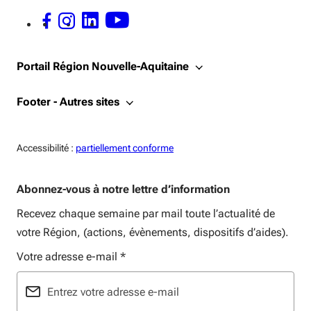
FACEBOOK - OUVERTURE DANS UNE NOUVELLE FENÊTRE
INSTAGRAM - OUVERTURE DANS UNE NOUVELLE FENÊTRE
LINKEDIN - OUVERTURE DANS UNE NOUVELLE FENÊTRE
YOUTUBE - OUVERTURE DANS UNE NOUVELLE FENÊTRE
Portail Région Nouvelle-Aquitaine
Footer - Autres sites
Accessiblité:
Accessibilité :
partiellement conforme
Abonnez-vous à notre lettre d’information
Recevez chaque semaine par mail toute l’actualité de
votre Région, (actions, évènements, dispositifs d’aides).
Votre adresse e-mail
*