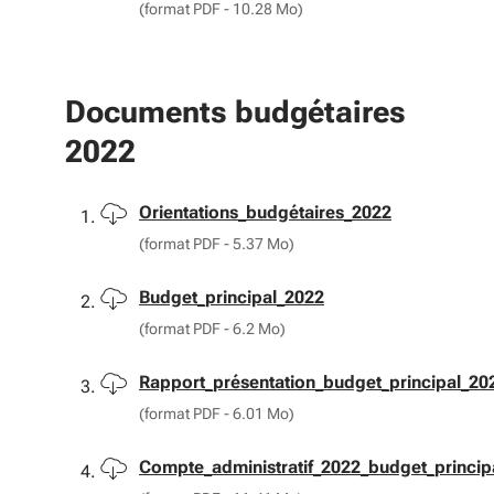
(format PDF - 10.28 Mo)
Documents budgétaires
2022
Télécharger
Orientations_budgétaires_2022
(format PDF - 5.37 Mo)
Télécharger
Budget_principal_2022
(format PDF - 6.2 Mo)
Télécharger
Rapport_présentation_budget_principal_20
(format PDF - 6.01 Mo)
Télécharger
Compte_administratif_2022_budget_princip