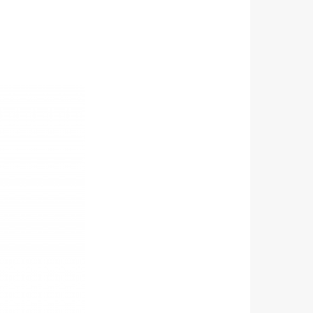
Crédit photo NA
chargés…
être)