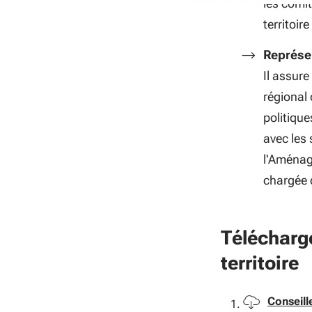
les comit
territoire
Représe
Il assure
régional 
politique
avec les
l'Aménage
chargée d
Télécharge
territoire
Téléchar
Conseill