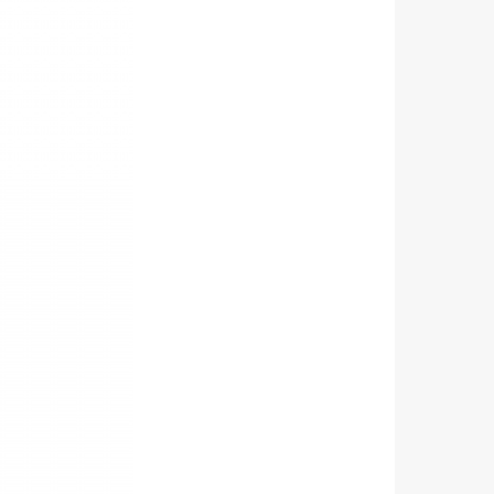
is
urs,
nte
e
side