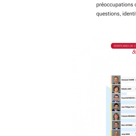
préoccupations de
questions, identifi
Consulter 
En savoir 
Les dif
territoi