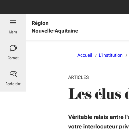
Aller au menu
Aller au contenu
Vous naviguez en mode anonymisé,
plus d'infos
Région
Nouvelle-Aquitaine
Menu
Accueil
L'institution
Contact
ARTICLES
Recherche
Les élus 
Véritable relais entre l
votre interlocuteur privi