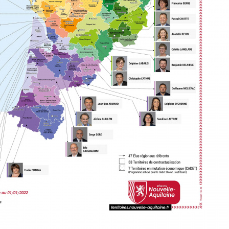
 est l’interlocuteur privilégié sur le terrain, un véritable rela
gionale et les acteurs locaux.
iaire
interlocuteur de proximité des élus locaux et des autres acte
es, consulaires ou associatifs sur le territoire. Il les orie
conseillers régionaux délégués, les vice-présidents ou les
pour la bonne réussite de leurs projets.
teur
bue à l'émergence de projets locaux, garantissant ainsi la
des politiques territoriales de la Région. Il occupe une plac
dans la discussion des contrats de territoire dont il co-pré