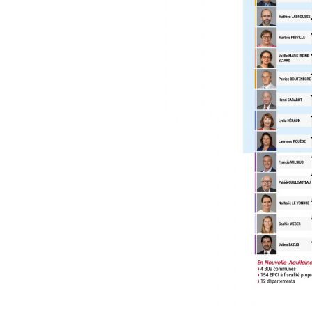
L’élu de territoire
entre l’action ré
Interméd
Il est l'
économiqu
vers les 
services 
Facilita
Il contri
réussite 
centrale 