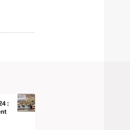
4 :
nt
lité