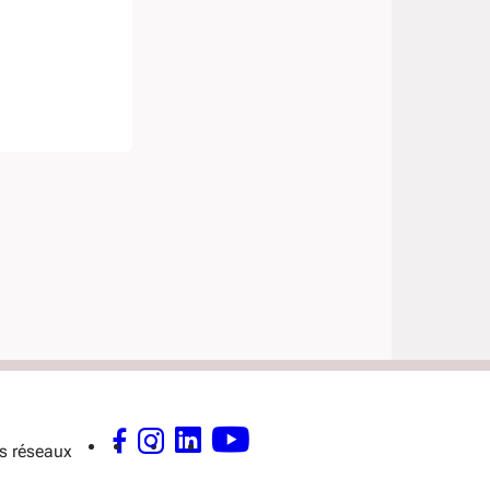
s réseaux
FACEBOOK - OUVERTURE DANS UNE NOUVELLE FENÊTRE
INSTAGRAM - OUVERTURE DANS UNE NOUVELLE FENÊTRE
LINKEDIN - OUVERTURE DANS UNE NOUVELLE FENÊTRE
YOUTUBE - OUVERTURE DANS UNE NOUVELLE FENÊTR