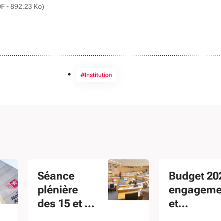
DF - 892.23 Ko)
#Institution
Séance
Budget 202
plénière
engageme
des 15 et 16
et
décembre
responsabi