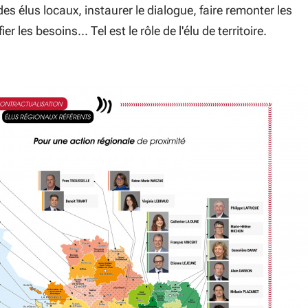
s élus locaux, instaurer le dialogue, faire remonter les
er les besoins... Tel est le rôle de l'élu de territoire.
la carte interactive des territoires pour trouver vos élus et 
(S'ouvre dans une nouvelle fen
plus sur la politique territoriale de la Nouvelle-Aquitaine
(S'ouvre dans une nouvelle fenêtre)
férents rôles de l'élu de
re