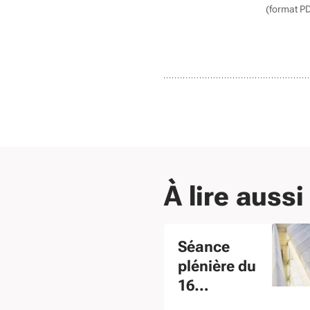
(format P
À lire aussi
Séance
plénière du
16
novembre