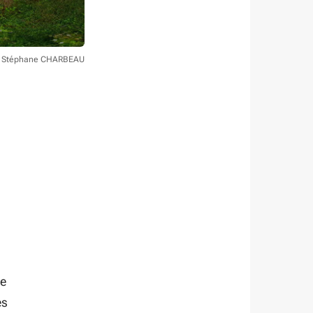
to Stéphane CHARBEAU
n
de
es