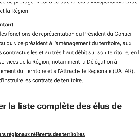
és de pilotage. Il est à ce titre le relais indispensable entre 
 et la Région.
ntant
 les fonctions de représentation du Président du Conseil
ou du vice-président à l'aménagement du territoire, aux
s contractuelles et au très haut débit sur son territoire, en 
 services de la Région, notamment la Délégation à
ment du Territoire et à l'Attractivité Régionale (DATAR),
'instruire les contrats de territoire.
r la liste complète des élus de
ger
ers régionaux référents des territoires