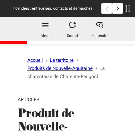
Aller au menu
Aller au contenu
Vous naviguez en mode anonymisé,
plus d'infos
Incendies en Giron
Incendies : entreprises, contacts et démarches
utiles
Région
Nouvelle-Aquitaine
Menu
Contact
Recherche
Accueil
Le territoire
Produits de Nouvelle-Aquitaine
La
charentaise de Charente-Périgord
ARTICLES
Produit de
Nouvelle-