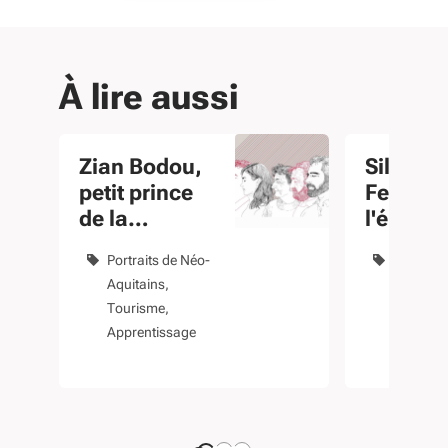
À lire aussi
Zian Bodou,
Silvia R
petit prince
Ferreira
de la
l'émoti
gastronomie
saxoph
Portraits de Néo-
Portraits
Aquitains
Aquitain
Tourisme
Disque et
Apprentissage
Particuli