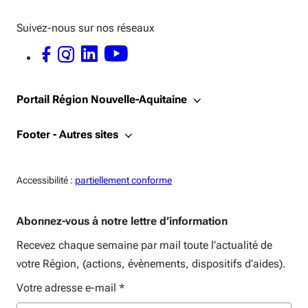
Suivez-nous sur nos réseaux
FACEBOOK - OUVERTURE DANS UNE NOUVELLE FENÊTRE
INSTAGRAM - OUVERTURE DANS UNE NOUVELLE FENÊTRE
LINKEDIN - OUVERTURE DANS UNE NOUVELLE FENÊTRE
YOUTUBE - OUVERTURE DANS UNE NOUVELLE FENÊTRE
Portail Région Nouvelle-Aquitaine
Footer - Autres sites
Accessiblité:
Accessibilité :
partiellement conforme
Abonnez-vous à notre lettre d’information
Recevez chaque semaine par mail toute l’actualité de
votre Région, (actions, évènements, dispositifs d’aides).
Votre adresse e-mail
*