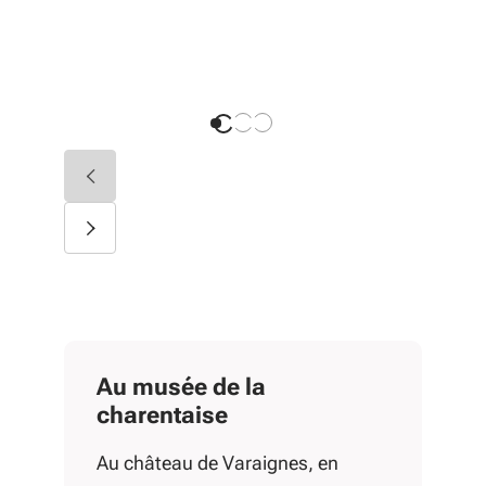
faibl
Diapositive précédente
Diapositive suivante
Au musée de la
charentaise
Au château de Varaignes, en