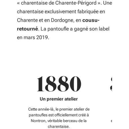
« charentaise de Charente-Périgord ». Une
charentaise exclusivement fabriquée en
Charente et en Dordogne, en
cousu-
retourné
. La pantoufle a gagné son label
en mars 2019.
1880
3
Un premier atelier
Cette année-là, le premier atelier de
Le chiffr
pantoufles est officiellement créé à
annoncé
Nontron, véritable berceau de la
entreprise
charentaise.
cousu-r