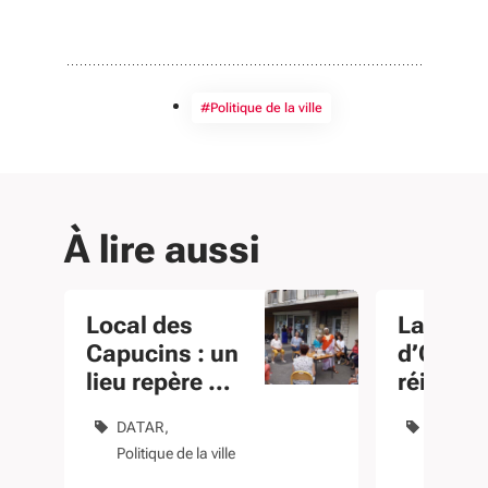
#Politique de la ville
À lire aussi
Local des
La Plai
Capucins : un
d’Ozon 
lieu repère en
réinven
rénovation
autour 
DATAR
Contrats
commer
Politique de la ville
territoire
Politique 