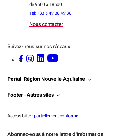
de 9h00 à 18h00
Tel: +33 5 49 38 49 38
Nous contacter
Suivez-nous sur nos réseaux
FACEBOOK - OUVERTURE DANS UNE NOUVELLE FENÊTRE
INSTAGRAM - OUVERTURE DANS UNE NOUVELLE FENÊTRE
LINKEDIN - OUVERTURE DANS UNE NOUVELLE FENÊTRE
YOUTUBE - OUVERTURE DANS UNE NOUVELLE FENÊTRE
Portail Région Nouvelle-Aquitaine
Footer - Autres sites
Accessiblité:
Accessibilité :
partiellement conforme
Abonnez-vous à notre lettre d’information