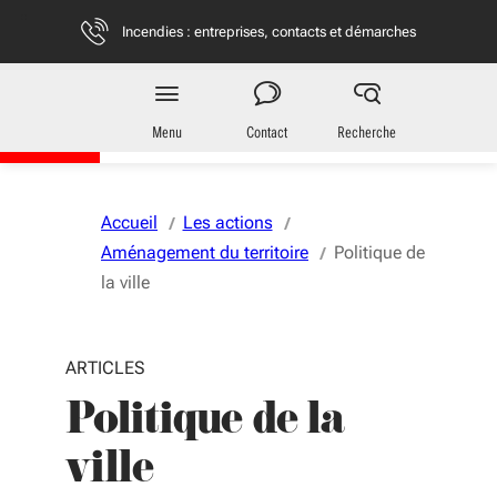
Aller au menu
Aller au contenu
Vous naviguez en mode anonymisé,
plus d'infos
Incendies : entreprises, contacts et démarches
Région
Nouvelle-Aquitaine
Menu
Contact
Recherche
Accueil
Les actions
Aménagement du territoire
Politique de
la ville
ARTICLES
Politique de la
ville