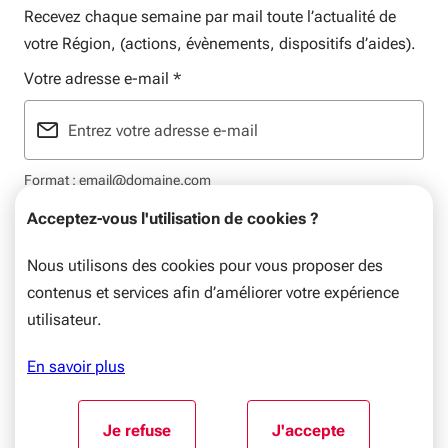
Recevez chaque semaine par mail toute l’actualité de
votre Région, (actions, évènements, dispositifs d’aides).
Votre adresse e-mail
*
Format : email@domaine.com
Acceptez-vous l'utilisation de cookies ?
Nous utilisons des cookies pour vous proposer des
contenus et services afin d’améliorer votre expérience
Mentions légales
Données personnelles
Plan du site
utilisateur.
© Nouvelle-Aquitaine, 2026. Tous droits réservés.
En savoir plus
Aller au début du contenu
Je refuse
J'accepte
l'utilisation de cookies
l'utilisation de coo