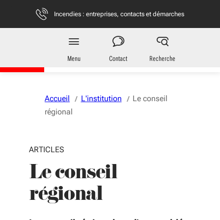
Aller au menu
Aller au contenu
Vous naviguez en mode anonymisé,
plus d'infos
Incendies : entreprises, contacts et démarches
Région
Nouvelle-Aquitaine
Menu
Contact
Recherche
Accueil
L'institution
Le conseil
régional
ARTICLES
Le conseil
régional