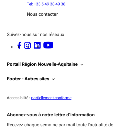
Tel: +33 5 49 38 49 38
Nous contacter
Suivez-nous sur nos réseaux
FACEBOOK - OUVERTURE DANS UNE NOUVELLE FENÊTRE
INSTAGRAM - OUVERTURE DANS UNE NOUVELLE FENÊTRE
LINKEDIN - OUVERTURE DANS UNE NOUVELLE FENÊTRE
YOUTUBE - OUVERTURE DANS UNE NOUVELLE FENÊTRE
Portail Région Nouvelle-Aquitaine
Footer - Autres sites
Accessiblité:
Accessibilité :
partiellement conforme
Abonnez-vous à notre lettre d’information
Recevez chaque semaine par mail toute l’actualité de