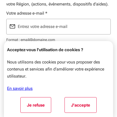
votre Région, (actions, évènements, dispositifs d’aides).
Votre adresse e-mail
*
Format : email@domaine.com
Acceptez-vous l'utilisation de cookies ?
Nous utilisons des cookies pour vous proposer des
contenus et services afin d’améliorer votre expérience
Mentions légales
Données personnelles
Plan du site
utilisateur.
© Nouvelle-Aquitaine, 2026. Tous droits réservés.
En savoir plus
Aller au début du contenu
Je refuse
J'accepte
l'utilisation de cookies
l'utilisation de coo