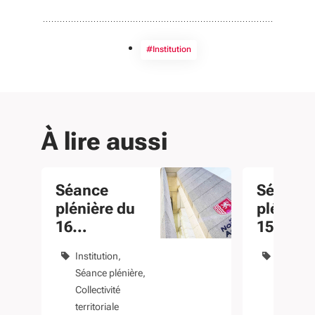
#Institution
À lire aussi
Séance
Séance
plénière du
plénière
16
15 et 16
novembre
décemb
Institution
Instituti
2020
2022
Séance plénière
Séance p
Collectivité
Collectivi
territoriale
territoria