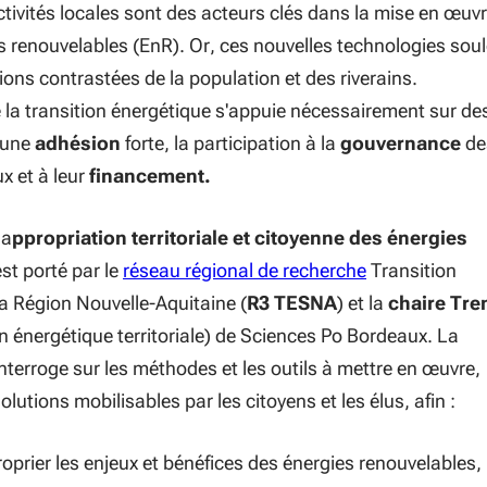
ctivités locales sont des acteurs clés dans la mise en œuv
es renouvelables (EnR). Or, ces nouvelles technologies sou
ions contrastées de la population et des riverains.
e la transition énergétique s'appuie nécessairement sur de
 une
adhésion
forte, la participation à la
gouvernance
de
ux et à leur
financement.
’a
ppropriation territoriale et citoyenne des énergies
(S'ouvre dans une nouvelle fenêtre)
(S'ouvre dans 
st porté par le
réseau
régional de recherche
Transition
la Région Nouvelle-Aquitaine (
R3 TESNA
)
et la
chaire Tre
on énergétique territoriale) de Sciences Po Bordeaux. La
nterroge sur les méthodes et les outils à mettre en
œ
uvre,
lutions mobilisables par les citoyens et les élus, afin :
oprier les enjeux et bénéfices des énergies renouvelables,