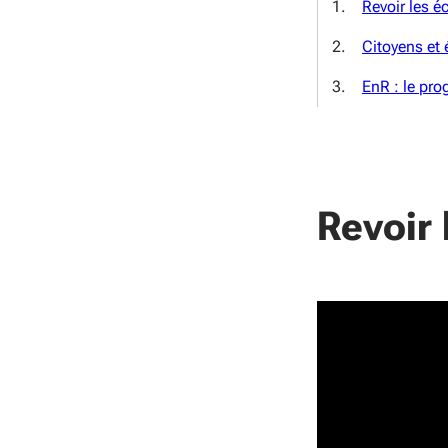
Revoir les 
Citoyens et 
EnR : le pr
Revoir