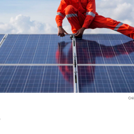
Cré
e