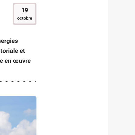
19
octobre
nergies
toriale et
re en œuvre