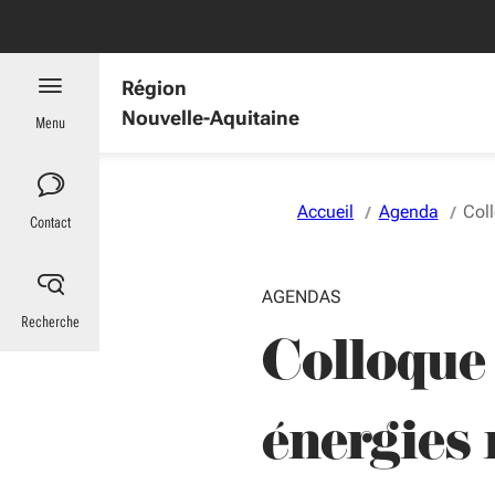
Aller au menu
Aller au contenu
Vous naviguez en mode anonymisé,
plus d'infos
es : informations utiles
Région
Nouvelle-Aquitaine
Menu
Accueil
Agenda
Coll
Contact
AGENDAS
Recherche
Colloque 
énergies 