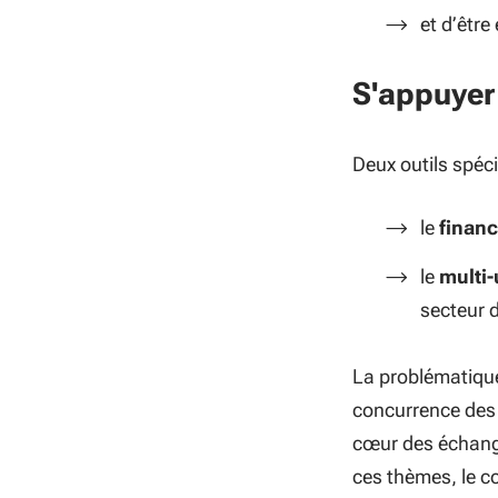
et d’être
S'appuyer
Deux outils spéci
le
financ
le
multi-
secteur d
La problématique
concurrence des e
cœur des échan
ces thèmes, le c