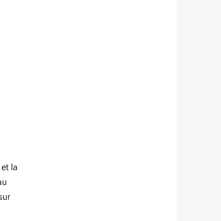
et la
au
sur