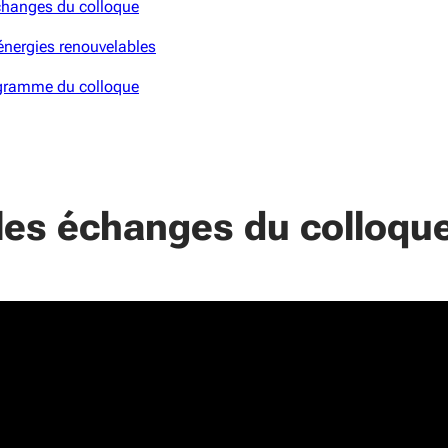
échanges du colloque
énergies renouvelables
ogramme du colloque
 les échanges du colloqu