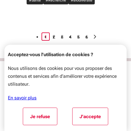
#Santé
#Recherche
#Biodiversité
page courante
›
1
2
3
4
5
6
Acceptez-vous l'utilisation de cookies ?
Nous utilisons des cookies pour vous proposer des
Région Nouvelle-Aquitaine
contenus et services afin d’améliorer votre expérience
14, Rue François de Sourdis
utilisateur.
33 077 Bordeaux Cedex
France
En savoir plus
Ouvert du lundi au vendredi
de 9h00 à 18h00
Tel: +33 5 49 38 49 38
Aller au début du contenu
Je refuse
J'accepte
l'utilisation de cookies
l'utilisation de coo
Nous contacter