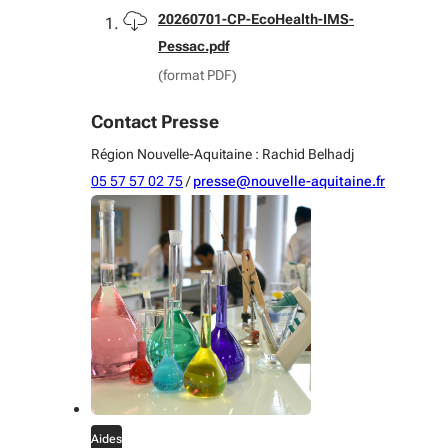
Télécharger
20260701-CP-EcoHealth-IMS-
Pessac.pdf
(format PDF)
Contact Presse
Région Nouvelle-Aquitaine : Rachid Belhadj
05 57 57 02 75
/
presse@nouvelle-aquitaine.fr
Aides