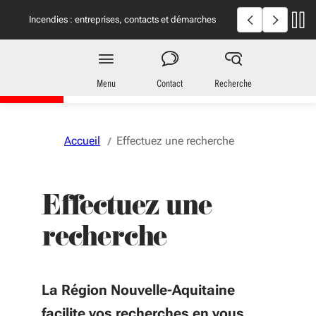
Aller au menu
Aller au contenu
Vous naviguez en mode anonymisé,
plus d'infos
Incendies en Giron
Incendies : entreprises, contacts et démarches
utiles
Région
Nouvelle-Aquitaine
Menu
Contact
Recherche
Accueil
Effectuez une recherche
Effectuez une
recherche
La Région Nouvelle-Aquitaine
facilite vos recherches en vous