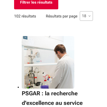
Liste de sélecti
sélectionné
18
102 résultats
Résultats par page
PSGAR : la recherche
d'excellence au service