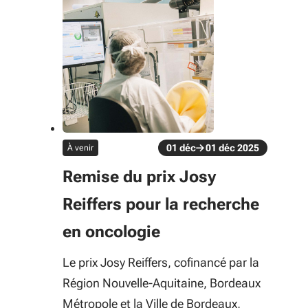
évènement
01
déc
01
déc
2025
À venir
Du 01 déc au 01 déc 2025
Remise du prix Josy
Reiffers pour la recherche
en oncologie
Le prix Josy Reiffers, cofinancé par la
Région Nouvelle-Aquitaine, Bordeaux
Métropole et la Ville de Bordeaux,