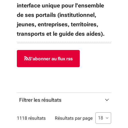
interface unique pour l'ensemble
de ses portails (institutionnel,
jeunes, entreprises, territoires,
transports et le guide des aides).
S'abonner au flux rss
Filtrer les résultats
Profils
Liste de sélecti
sélectionné
18
1118 résultats
Résultats par page
Liste multisélection. Utilisez les flèches pour parcouri
sélectionné