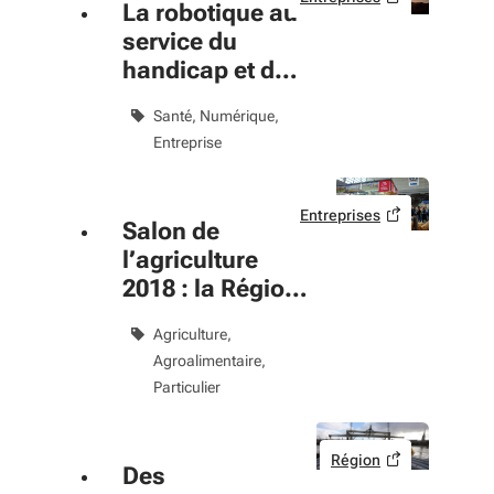
La robotique au
service du
handicap et de
la dépendance
Santé
Numérique
Entreprise
Entreprises
Salon de
l’agriculture
2018 : la Région
défend ses
Agriculture
savoir-faire
Agroalimentaire
Particulier
Région
Des