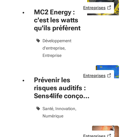
Entreprises
MC2 Energy :
c'est les watts
qu'ils préfèrent
Développement
d'entreprise
Entreprise
Entreprises
Prévenir les
risques auditifs :
Sens4life conçoit
un prototype
Santé
Innovation
numérique
Numérique
Entreprises