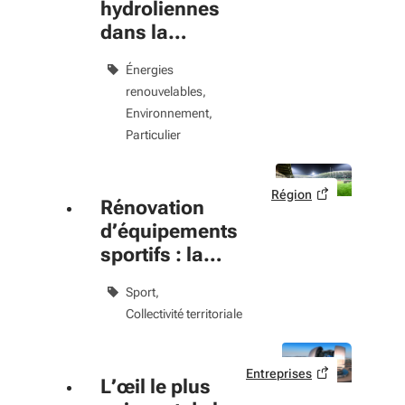
hydroliennes
dans la
Garonne
Énergies
bordelaise
renouvelables
Environnement
Particulier
Région
Rénovation
d’équipements
sportifs : la
Région dans la
Sport
course
Collectivité territoriale
Entreprises
L’œil le plus