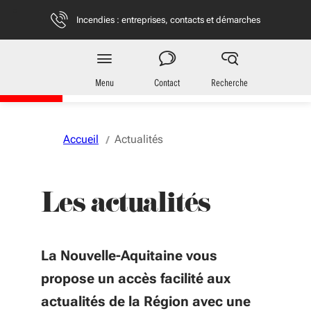
Aller au menu
Aller au contenu
Vous naviguez en mode anonymisé,
plus d'infos
Incendies : entreprises, contacts et démarches
Région
Nouvelle-Aquitaine
Menu
Contact
Recherche
Accueil
Actualités
Les actualités
La Nouvelle-Aquitaine vous
propose un accès facilité aux
actualités de la Région avec une