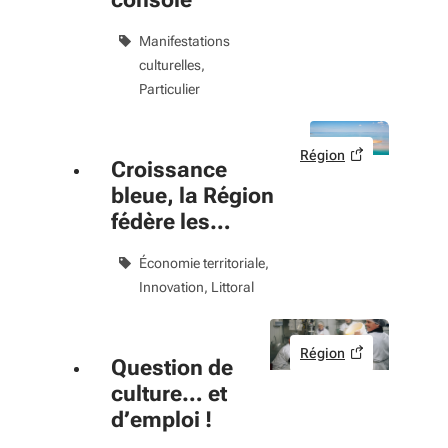
Manifestations
culturelles
Particulier
Région
Croissance
bleue, la Région
fédère les
acteurs du
Économie territoriale
secteur maritime
Innovation
Littoral
Région
Question de
culture… et
d’emploi !