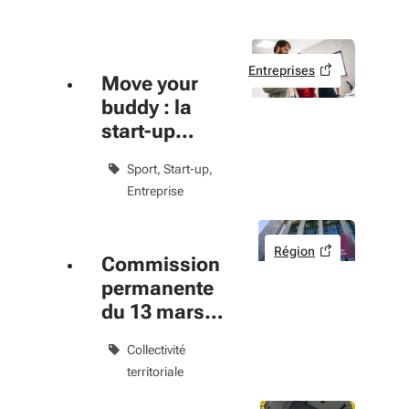
Profil
Thématiques
Entreprises
Move your
Liste multisélection. Utilisez les flèches pour parcouri
sélectionné
buddy : la
Thématique
start-up
sportive
Sport
Start-up
Portails
Entreprise
Liste de sélection. Utilisez les flèches pour parcourir, 
sélectionné
Portail
Région
Commission
Filtres appliqués
permanente
du 13 mars
2018
Collectivité
territoriale