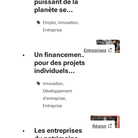
puissant de la
planète se
construit en
Emploi
Innovation
Nouvelle-
Entreprise
Aquitaine
Entreprises
Un financement
pour des projets
individuels
d’innovation
Innovation
dans les PME
Développement
d'entreprise
Entreprise
Région
Les entreprises