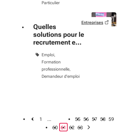
Particulier
Entreprises
Quelles
solutions pour le
recrutement en
Nouvelle-
Emploi
Aquitaine ?
Formation
professionnelle
Demandeur d'emploi
1
…
55
56
57
58
59
page courante
›
60
61
62
63