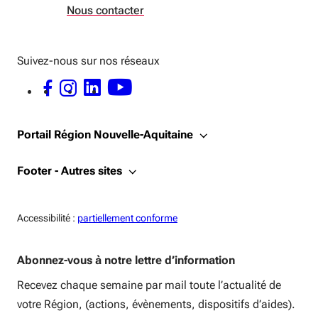
Nous contacter
Suivez-nous sur nos réseaux
FACEBOOK - OUVERTURE DANS UNE NOUVELLE FENÊTRE
INSTAGRAM - OUVERTURE DANS UNE NOUVELLE FENÊTRE
LINKEDIN - OUVERTURE DANS UNE NOUVELLE FENÊTRE
YOUTUBE - OUVERTURE DANS UNE NOUVELLE FENÊTRE
Portail Région Nouvelle-Aquitaine
Footer - Autres sites
Accessiblité:
Accessibilité :
partiellement conforme
Abonnez-vous à notre lettre d’information
Recevez chaque semaine par mail toute l’actualité de
votre Région, (actions, évènements, dispositifs d’aides).