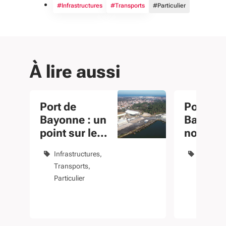
#Infrastructures
#Transports
#Particulier
À lire aussi
Port de
Port de
Bayonne : un
Bayonne 
point sur les
nouveau
travaux
Armand
Infrastructures
Infrastru
Gommè
Transports
Transpor
Particulier