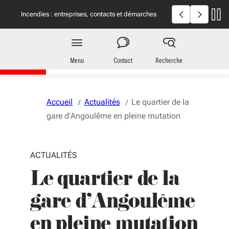
Aller au menu
Aller au contenu
Vous naviguez en mode anonymisé,
plus d'infos
Incendies en Giron
Incendies : entreprises, contacts et démarches
utiles
Région
Nouvelle-Aquitaine
Menu
Contact
Recherche
Accueil
Actualités
Le quartier de la
gare d’Angoulême en pleine mutation
ACTUALITÉS
Le quartier de la
gare d’Angoulême
en pleine mutation