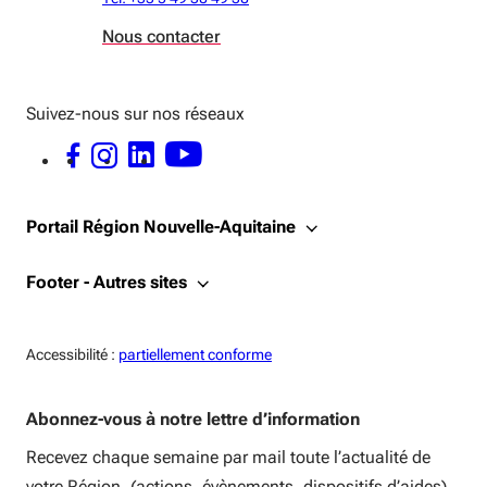
Nous contacter
Suivez-nous sur nos réseaux
FACEBOOK - OUVERTURE DANS UNE NOUVELLE FENÊTRE
INSTAGRAM - OUVERTURE DANS UNE NOUVELLE FENÊTRE
LINKEDIN - OUVERTURE DANS UNE NOUVELLE FENÊTRE
YOUTUBE - OUVERTURE DANS UNE NOUVELLE FENÊTRE
Portail Région Nouvelle-Aquitaine
Footer - Autres sites
Accessiblité:
Accessibilité :
partiellement conforme
Abonnez-vous à notre lettre d’information
Recevez chaque semaine par mail toute l’actualité de
votre Région, (actions, évènements, dispositifs d’aides).