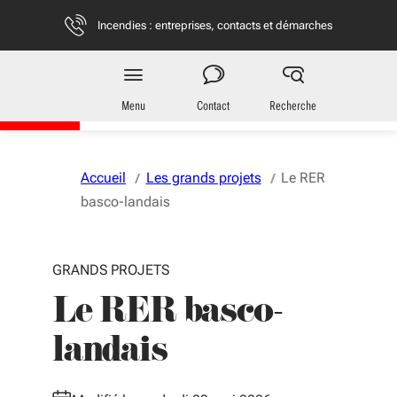
Aller au menu
Aller au contenu
Vous naviguez en mode anonymisé,
plus d'infos
Incendies : entreprises, contacts et démarches
Région
Nouvelle-Aquitaine
Menu
Contact
Recherche
Accueil
Les grands projets
Le RER
basco-landais
GRANDS PROJETS
Le RER basco-
landais