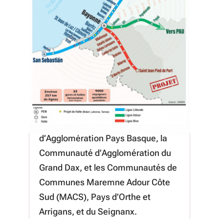
Un projet collectif
La feuille de route du RER basco-
landais a été votée en décembre
2023. Le projet associe la Région
Nouvelle-Aquitaine, le Syndicat des
mobilités de la Communauté
d’Agglomération Pays Basque, la
Communauté d’Agglomération du
Grand Dax, et les Communautés de
Communes Maremne Adour Côte
Sud (MACS), Pays d’Orthe et
Arrigans, et du Seignanx.