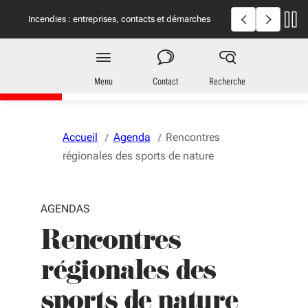
Aller au menu
Aller au contenu
Vous naviguez en mode anonymisé,
plus d'infos
Incendies en Giron
Incendies : entreprises, contacts et démarches
utiles
Région
Nouvelle-Aquitaine
Menu
Contact
Recherche
Accueil
Agenda
Rencontres
régionales des sports de nature
AGENDAS
Rencontres
régionales des
sports de nature