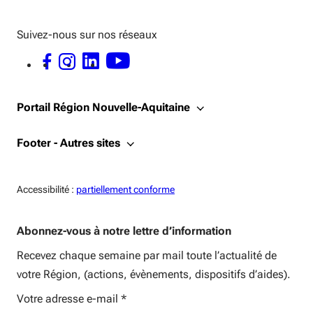
Suivez-nous sur nos réseaux
FACEBOOK - OUVERTURE DANS UNE NOUVELLE FENÊTRE
INSTAGRAM - OUVERTURE DANS UNE NOUVELLE FENÊTRE
LINKEDIN - OUVERTURE DANS UNE NOUVELLE FENÊTRE
YOUTUBE - OUVERTURE DANS UNE NOUVELLE FENÊTRE
Portail Région Nouvelle-Aquitaine
Footer - Autres sites
Accessiblité:
Accessibilité :
partiellement conforme
Abonnez-vous à notre lettre d’information
Recevez chaque semaine par mail toute l’actualité de
votre Région, (actions, évènements, dispositifs d’aides).
Votre adresse e-mail
*