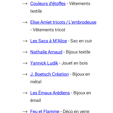
(S'ouvre dans une nouvel
Couleurs d'étoffes
- Vêtements
textile
(S'ouvre
Elise Amiet tricots / L'embrodeuse
- Vêtements tricot
(S'ouvre dans une nouve
Les Sacs à M'Alice
- Sac en cuir
(S'ouvre dans une nouvelle
Nathalie Arnaud
- Bijoux textile
(S'ouvre dans une nouvelle f
Yannick Ludik
- Jouet en bois
(S'ouvre dans une nouv
J. Boetsch Création
- Bijoux en
métal
(S'ouvre dans une nouv
Les Émaux Arédiens
- Bijoux en
émail
(S'ouvre dans une nouvelle 
Feu et Flamme
- Déco en verre