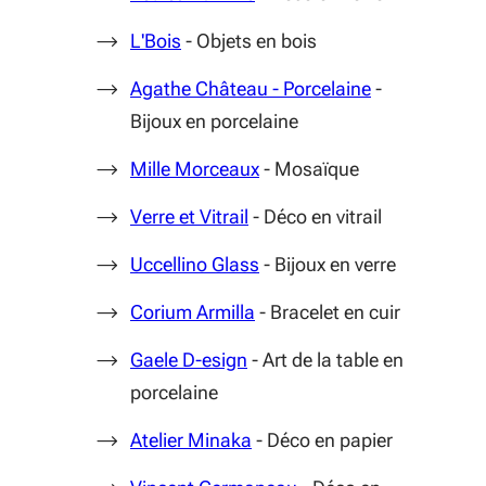
(S'ouvre dans une nouvelle fenêtre)
L'Bois
- Objets en bois
(S'ouvre dans
Agathe Château - Porcelaine
-
Bijoux en porcelaine
(S'ouvre dans une nouvelle 
Mille Morceaux
- Mosaïque
(S'ouvre dans une nouvelle f
Verre et Vitrail
- Déco en vitrail
(S'ouvre dans une nouvelle 
Uccellino Glass
- Bijoux en verre
(S'ouvre dans une nouvelle 
Corium Armilla
- Bracelet en cuir
(S'ouvre dans une nouvelle f
Gaele D-esign
- Art de la table en
porcelaine
(S'ouvre dans une nouvelle f
Atelier Minaka
- Déco en papier