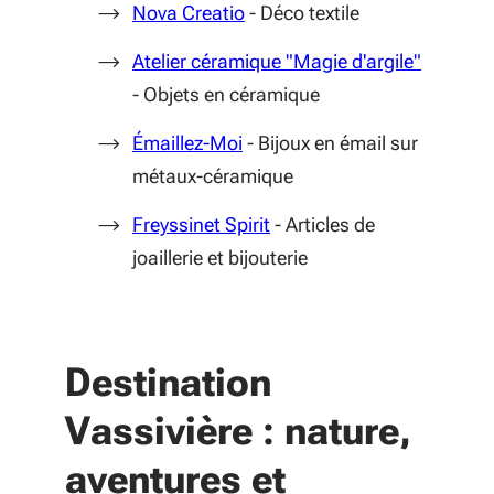
(S'ouvre dans une nouvelle fe
Nova Creatio
- Déco textile
(S'ouvre
Atelier céramique "Magie d'argile"
- Objets en céramique
(S'ouvre dans une nouvelle fe
Émaillez-Moi
- Bijoux en émail sur
métaux-céramique
(S'ouvre dans une nouvelle
Freyssinet Spirit
- Articles de
joaillerie et bijouterie
Destination
Vassivière : nature,
aventures et