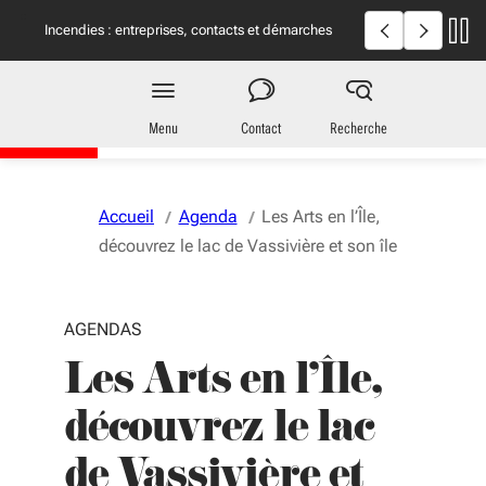
Aller au menu
Aller au contenu
Vous naviguez en mode anonymisé,
plus d'infos
Incendies en Giron
Incendies : entreprises, contacts et démarches
utiles
Région
Nouvelle-Aquitaine
Menu
Contact
Recherche
Accueil
Agenda
Les Arts en l’Île,
découvrez le lac de Vassivière et son île
AGENDAS
Les Arts en l’Île,
découvrez le lac
de Vassivière et