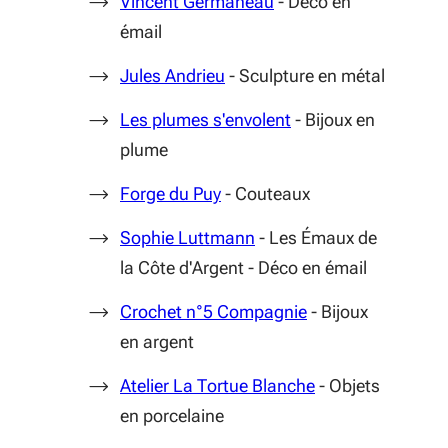
(S'ouvre dans une nouv
Vincent Germaneau
- Déco en
émail
(S'ouvre dans une nouvelle f
Jules Andrieu
- Sculpture en métal
(S'ouvre dans une no
Les plumes s'envolent
- Bijoux en
plume
(S'ouvre dans une nouvelle fe
Forge du Puy
- Couteaux
(S'ouvre dans une nouvell
Sophie Luttmann
- Les Émaux de
la Côte d'Argent - Déco en émail
(S'ouvre dans une 
Crochet n°5 Compagnie
- Bijoux
en argent
(S'ouvre dans une
Atelier La Tortue Blanche
- Objets
en porcelaine