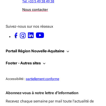
Tel: +33 5 49 38 49 38
Nous contacter
Suivez-nous sur nos réseaux
FACEBOOK - OUVERTURE DANS UNE NOUVELLE FENÊTRE
INSTAGRAM - OUVERTURE DANS UNE NOUVELLE FENÊTRE
LINKEDIN - OUVERTURE DANS UNE NOUVELLE FENÊTRE
YOUTUBE - OUVERTURE DANS UNE NOUVELLE FENÊTRE
Portail Région Nouvelle-Aquitaine
Footer - Autres sites
Accessiblité:
Accessibilité :
partiellement conforme
Abonnez-vous à notre lettre d’information
Recevez chaque semaine par mail toute l’actualité de