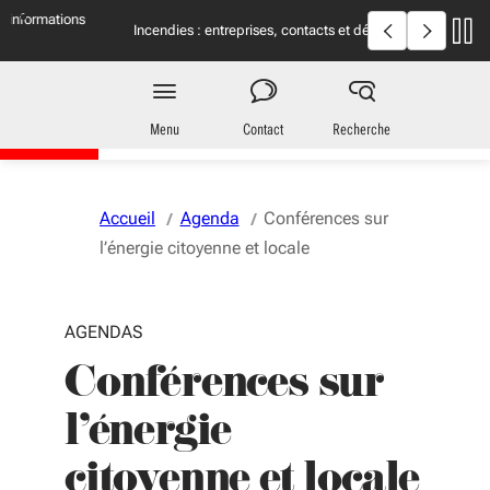
Aller au menu
Aller au contenu
Vous naviguez en mode anonymisé,
plus d'infos
Incendies en Giron
Incendies : entreprises, contacts et démarches
utiles
Région
Nouvelle-Aquitaine
Menu
Contact
Recherche
Accueil
Agenda
Conférences sur
l’énergie citoyenne et locale
AGENDAS
Conférences sur
l’énergie
citoyenne et locale