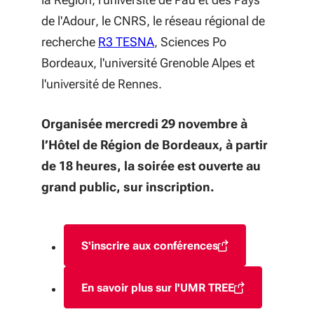
de l'Adour, le CNRS, le réseau régional de
(S'ouvre dans une nouvelle fe
recherche
R3 TESNA
, Sciences Po
Bordeaux, l'université Grenoble Alpes et
l'université de Rennes.
Organisée mercredi 29 novembre à
l’Hôtel de Région de Bordeaux, à partir
de 18 heures, la soirée est ouverte au
grand public, sur inscription.
S'inscrire aux conférences
(S'ouvre dans une nouvelle fen
En savoir plus sur l'UMR TREE
(S'ouvre dans une nouvelle fe