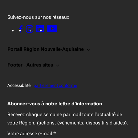
Suivez-nous sur nos réseaux
FACEBOOK - OUVERTURE DANS UNE NOUVELLE FENÊTRE
INSTAGRAM - OUVERTURE DANS UNE NOUVELLE FENÊTRE
LINKEDIN - OUVERTURE DANS UNE NOUVELLE FENÊTRE
YOUTUBE - OUVERTURE DANS UNE NOUVELLE FENÊTRE
Portail Région Nouvelle-Aquitaine
Footer - Autres sites
Accessiblité:
Accessibilité :
partiellement conforme
Abonnez-vous à notre lettre d’information
Recevez chaque semaine par mail toute l’actualité de
votre Région, (actions, évènements, dispositifs d’aides).
Votre adresse e-mail
*