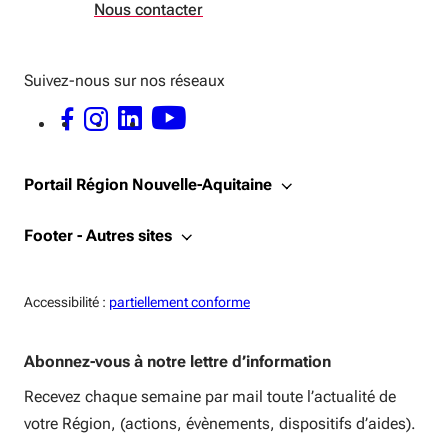
Nous contacter
Suivez-nous sur nos réseaux
FACEBOOK - OUVERTURE DANS UNE NOUVELLE FENÊTRE
INSTAGRAM - OUVERTURE DANS UNE NOUVELLE FENÊTRE
LINKEDIN - OUVERTURE DANS UNE NOUVELLE FENÊTRE
YOUTUBE - OUVERTURE DANS UNE NOUVELLE FENÊTRE
Portail Région Nouvelle-Aquitaine
Footer - Autres sites
Accessiblité:
Accessibilité :
partiellement conforme
Abonnez-vous à notre lettre d’information
Recevez chaque semaine par mail toute l’actualité de
votre Région, (actions, évènements, dispositifs d’aides).