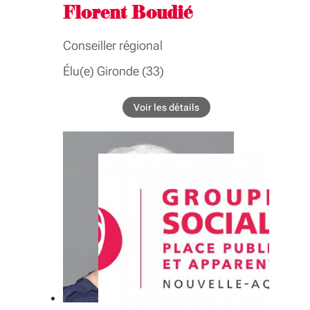
Florent Boudié
Conseiller régional
Élu(e) Gironde (33)
BIOGRAPHIE
Voir les détails
de l'élu Florent Boudié
Président du groupe Renaissance
COMMISSIONS
Commission permanente
Finances, administration générale et
communication, ressources
humaines, modernisation, fonds
europeens, coopération européenne et
internationale, francophonie