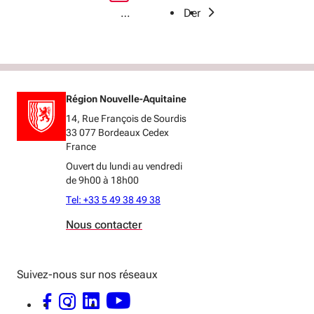
jeunesse, enseignement supérieur et
›
…
Dernier
recherche
GROUPE INTER-ASSEMBLÉE
Éducation, lycées, orientation,
Région Nouvelle-Aquitaine
jeunesse, enseignement supérieur et
14, Rue François de Sourdis
recherche
33 077 Bordeaux Cedex
France
Ouvert du lundi au vendredi
de 9h00 à 18h00
Tel: +33 5 49 38 49 38
Nous contacter
Suivez-nous sur nos réseaux
FACEBOOK - OUVERTURE DANS UNE NOUVELLE FENÊTRE
INSTAGRAM - OUVERTURE DANS UNE NOUVELLE FENÊTRE
LINKEDIN - OUVERTURE DANS UNE NOUVELLE FENÊTRE
YOUTUBE - OUVERTURE DANS UNE NOUVELLE FENÊTRE