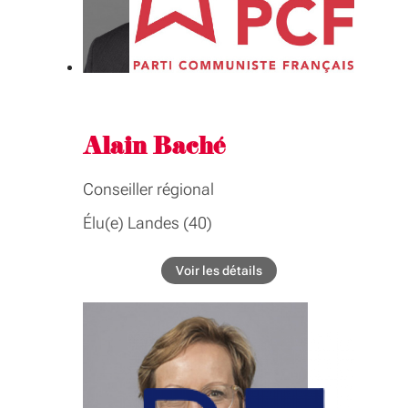
GROUPE INTER-ASSEMBLÉE
Formation professionnelle, emploi,
apprentissage
Alain Baché
Conseiller régional
Élu(e) Landes (40)
BIOGRAPHIE
Voir les détails
de l'élu Alain Baché
Président du groupe Communiste, écologique,
citoyen Conseiller délégué au développement des
pratiques sportives
COMMISSIONS
Commission permanente