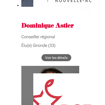
attractivité
Dominique Astier
Conseiller régional
Élu(e) Gironde (33)
BIOGRAPHIE
Voir les détails
de l'élu Dominique Astier
Questeur en charge de la politique de ressources
humaines Conseiller délégué à l'hygiène, sécurité
et conditions de travail Président de commission
COMMISSIONS
Formation professionnelle, emploi,
apprentissage