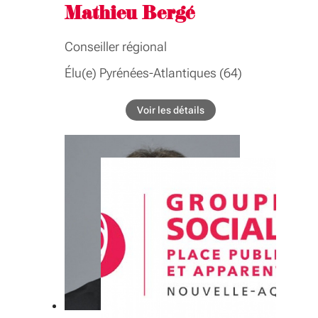
Mathieu Bergé
Conseiller régional
Élu(e) Pyrénées-Atlantiques (64)
BIOGRAPHIE
Voir les détails
de l'élu Mathieu Bergé
Conseiller délégué à la coopération territoriale
européenne, à l'Eurorégion, aux ports et
aéroports Vice-président de commission
COMMISSIONS
Commission permanente
Infrastructures, transports scolaires et
interurbains, ter, intermodalité, frêt,
ports, aéroports