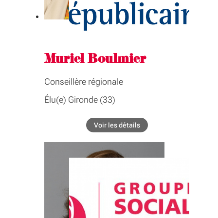
humaines, modernisation, fonds
europeens, coopération européenne et
internationale, francophonie
Muriel Boulmier
Conseillère régionale
Élu(e) Gironde (33)
COMMISSIONS
Voir les détails
de l'élu Muriel Boulmier
Développement des territoires, santé,
logement, habitat, foncier, ruralité,
politique de la ville, formations
sanitaires et sociales, thermalisme
GROUPE INTER-ASSEMBLÉE
Développement des territoires, santé,