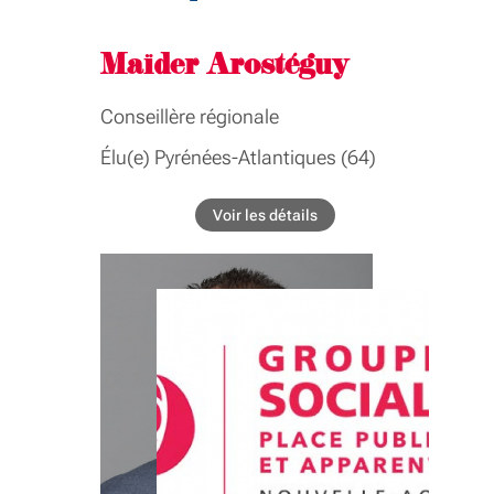
Maïder Arostéguy
Conseillère régionale
Élu(e) Pyrénées-Atlantiques (64)
COMMISSIONS
Voir les détails
de l'élu Maïder Arostéguy
Commission permanente
Performance industrielle, économie
numerique, filières, start-up,
attractivité
GROUPE INTER-ASSEMBLÉE
Performance industrielle, économie
numerique, filières, start-up,