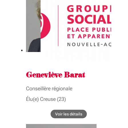
GROUPE INTER-ASSEMBLÉE
Formation professionnelle, emploi,
apprentissage
Geneviève Barat
Conseillère régionale
Élu(e) Creuse (23)
BIOGRAPHIE
Voir les détails
de l'élu Geneviève Barat
Conseillère déléguée à la ruralité, aux circuits