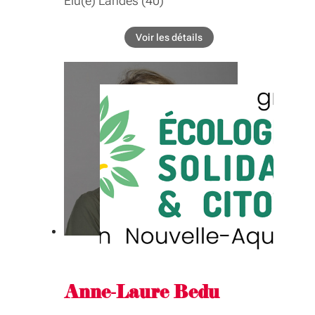
Élu(e) Landes (40)
BIOGRAPHIE
Voir les détails
de l'élu Julien Bazus
Conseiller délégué au thermalisme
COMMISSIONS
Développement des territoires, santé,
logement, habitat, foncier, ruralité,
politique de la ville, formations
sanitaires et sociales, thermalisme
GROUPE INTER-ASSEMBLÉE
Développement des territoires, santé,
logement, habitat, foncier, ruralité,
politique de la ville, formations
sanitaires et sociales, thermalisme
Anne-Laure Bedu