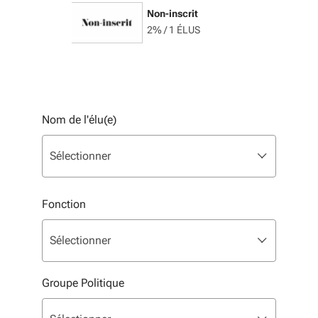
Non-inscrit
2% / 1 ÉLUS
Nom de l'élu(e)
Liste de sélection. Utilisez les flèches pour parcourir, 
sélectionné
Sélectionner
Fonction
Liste de sélection. Utilisez les flèches pour parcourir, 
sélectionné
Sélectionner
Groupe Politique
Liste de sélection. Utilisez les flèches pour parcourir, 
sélectionné