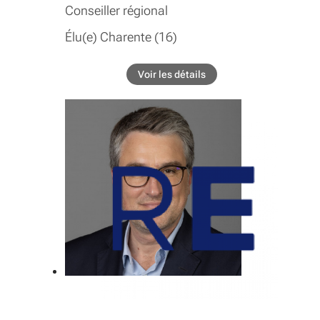
Conseiller régional
Élu(e) Charente (16)
COMMISSIONS
Voir les détails
de l'élu Xavier Bonnefont
Commission permanente
Économie territoriale, économie
sociale et solidaire, insertion par
l’activite economique, economie
circulaire, tourisme
GROUPE INTER-ASSEMBLÉE
Économie territoriale, économie
sociale et solidaire, insertion par
l’activite economique, economie
circulaire, tourisme