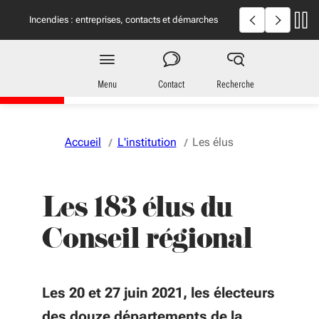
Aller au menu
Aller au contenu
Vous naviguez en mode anonymisé,
plus d'infos
Incendies en Giron
Incendies : entreprises, contacts et démarches
utiles
Région
Nouvelle-Aquitaine
Menu
Contact
Recherche
Accueil
L'institution
Les élus
Les 183 élus du
Conseil régional
Les 20 et 27 juin 2021, les électeurs
des douze départements de la