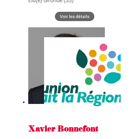
Élu(e) Gironde (33)
BIOGRAPHIE
Voir les détails
de l'élu Gilles Boeuf
Conseiller spécial ("One Health", santé-
environnement)
COMMISSIONS
Biodiversité, eau, littoral, transition
énergetique
GROUPE INTER-ASSEMBLÉE
Biodiversité, eau, littoral, transition
énergetique
Xavier Bonnefont