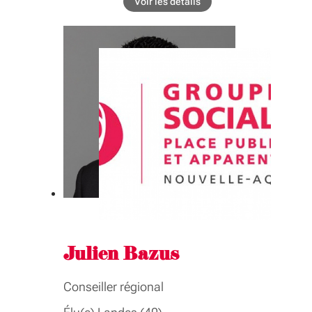
COMMISSIONS
Voir les détails
de l'élu Vital Baude
Commission permanente
Éducation, lycées, orientation,
jeunesse, enseignement supérieur et
recherche
GROUPE INTER-ASSEMBLÉE
Éducation, lycées, orientation,
jeunesse, enseignement supérieur et
recherche
Julien Bazus
Conseiller régional