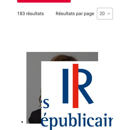
Liste de sélecti
sélectionné
20
183 résultats
Résultats par page