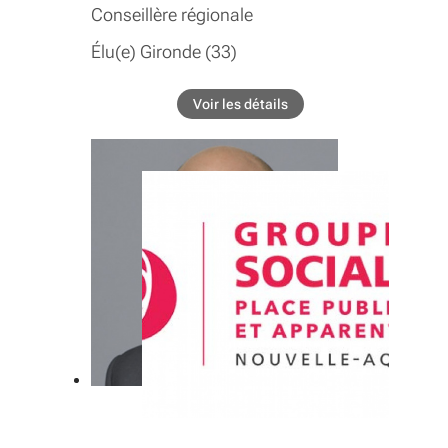
Conseillère régionale
Élu(e) Gironde (33)
COMMISSIONS
Voir les détails
de l'élu Anne-Laure Bedu
Commission permanente
Performance industrielle, économie
numerique, filières, start-up,
attractivité
GROUPE INTER-ASSEMBLÉE
Performance industrielle, économie
numerique, filières, start-up,
attractivité