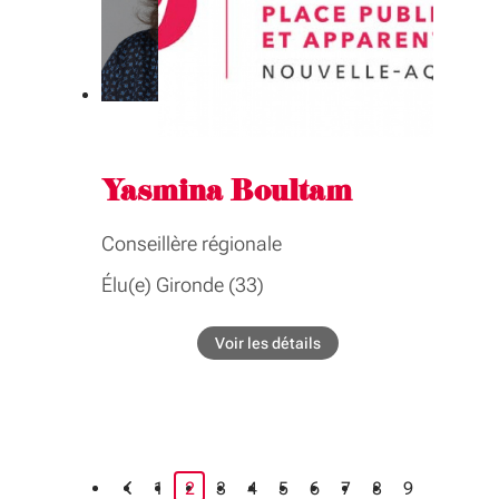
logement, habitat, foncier, ruralité,
politique de la ville, formations
sanitaires et sociales, thermalisme
Yasmina Boultam
Conseillère régionale
Élu(e) Gironde (33)
BIOGRAPHIE
Voir les détails
de l'élu Yasmina Boultam
Conseillère déléguée à l'ambition éducative et
territoriale
COMMISSIONS
Éducation, lycées, orientation,
page courante
1
2
3
4
5
6
7
8
9