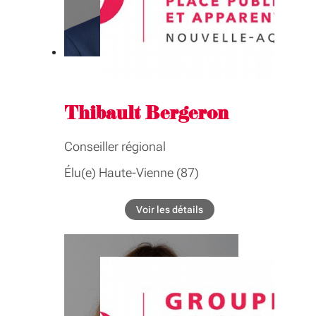
GROUPE INTER-ASSEMBLÉE
Performance industrielle, économie
numerique, filières, start-up,
attractivité
Thibault Bergeron
Conseiller régional
Élu(e) Haute-Vienne (87)
BIOGRAPHIE
Voir les détails
de l'élu Thibault Bergeron
Conseiller délégué à l'accès à la formation
COMMISSIONS
Formation professionnelle, emploi,
apprentissage