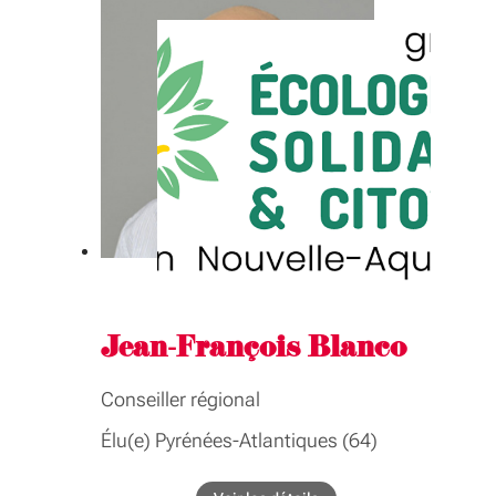
communication, ressources
humaines, modernisation, fonds
europeens, coopération européenne et
internationale, francophonie
GROUPE INTER-ASSEMBLÉE
Finances, administration générale et
communication, ressources
humaines, modernisation, fonds
europeens, coopération européenne et
internationale, francophonie
Jean-François Blanco
Conseiller régional
Élu(e) Pyrénées-Atlantiques (64)