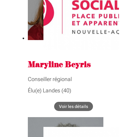
GROUPE INTER-ASSEMBLÉE
Formation professionnelle, emploi,
apprentissage
Maryline Beyris
Conseiller régional
Élu(e) Landes (40)
COMMISSIONS
Voir les détails
de l'élu Maryline Beyris
Agriculture, alimentation, pêche,
aquaculture, forêt, montagne
Commission permanente