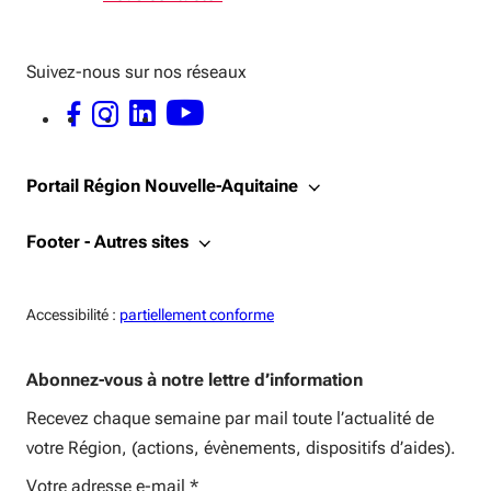
Suivez-nous sur nos réseaux
FACEBOOK - OUVERTURE DANS UNE NOUVELLE FENÊTRE
INSTAGRAM - OUVERTURE DANS UNE NOUVELLE FENÊTRE
LINKEDIN - OUVERTURE DANS UNE NOUVELLE FENÊTRE
YOUTUBE - OUVERTURE DANS UNE NOUVELLE FENÊTRE
Portail Région Nouvelle-Aquitaine
Footer - Autres sites
Accessiblité:
Accessibilité :
partiellement conforme
Abonnez-vous à notre lettre d’information
Recevez chaque semaine par mail toute l’actualité de
votre Région, (actions, évènements, dispositifs d’aides).
Votre adresse e-mail
*