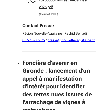
Télécharger
20260506-CP-FestivalCannes-
2026.pdf
(format PDF)
Contact Presse
Région Nouvelle-Aquitaine : Rachid Belhadj
05 57 57 02 75
/
presse@nouvelle-aquitaine.fr
Foncière d'avenir en
Gironde : lancement d'un
appel à manifestation
d'intérêt pour identifier
des terres nues issues de
l'arrachage de vignes à