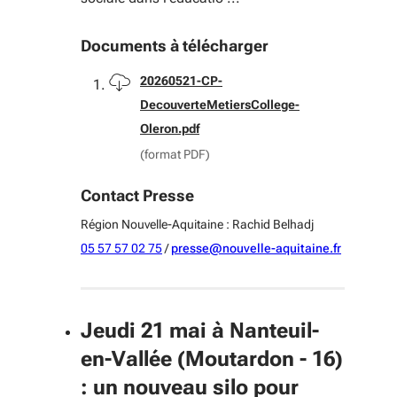
Documents à télécharger
Télécharger
20260521-CP-
DecouverteMetiersCollege-
Oleron.pdf
(format PDF)
Contact Presse
Région Nouvelle-Aquitaine : Rachid Belhadj
05 57 57 02 75
/
presse@nouvelle-aquitaine.fr
Jeudi 21 mai à Nanteuil-
en-Vallée (Moutardon - 16)
: un nouveau silo pour