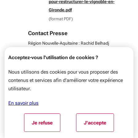
pour-restructurer-le-vignoble-en-
Gironde.pdf
(format PDF)
Contact Presse
Région Nouvelle-Aquitaine : Rachid Belhadj
05 57 57 02 75
/
presse@nouvelle-aquitaine.fr
Acceptez-vous l'utilisation de cookies ?
Nous utilisons des cookies pour vous proposer des
Campus « Maintenance en
contenus et services afin d’améliorer votre expérience
utilisateur.
environnement sensible » :
plusieurs visites prévues
En savoir plus
ce mardi 12 mai dans le
Blayais
Aller au début du contenu
Je refuse
J'accepte
l'utilisation de cookies
l'utilisation de coo
Invitation presse Mardi 5 mai 2026