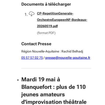
Documents à télécharger
Télécharger
CP-RepetitionGenerale-
OrchestreEuropeenNF-Bordeaux-
20260519.pdf
(format PDF)
Contact Presse
Région Nouvelle-Aquitaine : Rachid Belhadj
05 57 57 02 75
/
presse@nouvelle-aquitaine.fr
Mardi 19 mai à
Blanquefort : plus de 110
jeunes amateurs
d'improvisation théâtrale