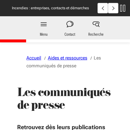
Aller au menu
Aller au contenu
Vous naviguez en mode anonymisé,
plus d'infos
Incendies en Giron
Incendies : entreprises, contacts et démarches
utiles
Région
Nouvelle-Aquitaine
Menu
Contact
Recherche
Accueil
Aides et ressources
Les
communiqués de presse
Les communiqués
de presse
Retrouvez dès leurs publications