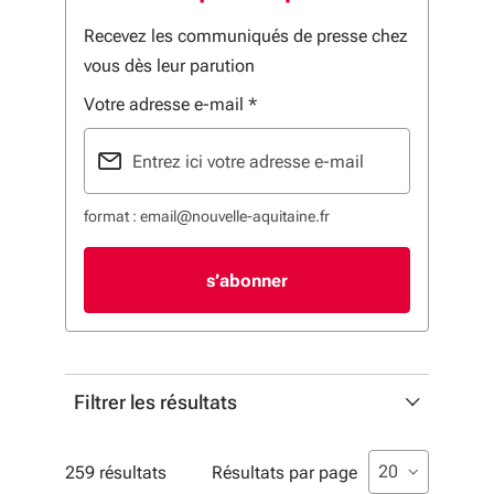
Recevez les communiqués de presse chez
vous dès leur parution
Votre adresse e-mail
*
format : email@nouvelle-aquitaine.fr
Filtrer les résultats
Date de début
Liste de sélecti
sélectionné
20
259 résultats
Résultats par page