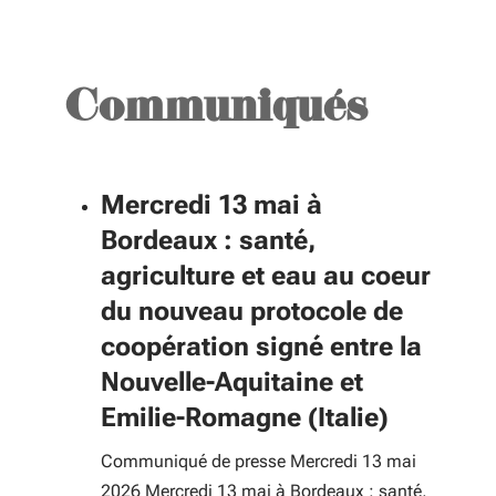
format : jj/mm/aaaa
Communiqués
Date de fin
Mercredi 13 mai à
Bordeaux : santé,
format : jj/mm/aaaa
agriculture et eau au coeur
du nouveau protocole de
coopération signé entre la
Nouvelle-Aquitaine et
Emilie-Romagne (Italie)
Communiqué de presse Mercredi 13 mai
2026 Mercredi 13 mai à Bordeaux : santé,