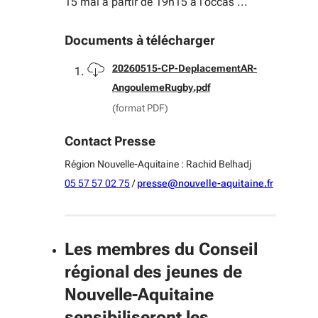
15 mai à partir de 19h15 à l’occas ...
Documents à télécharger
Télécharger
20260515-CP-DeplacementAR-
AngoulemeRugby.pdf
(format PDF)
Contact Presse
Région Nouvelle-Aquitaine : Rachid Belhadj
05 57 57 02 75
/
presse@nouvelle-aquitaine.fr
Les membres du Conseil
régional des jeunes de
Nouvelle-Aquitaine
sensibiliseront les