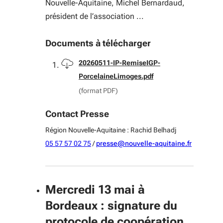
Nouvelle-Aquitaine, Michel Bernardaud,
président de l’association ...
Documents à télécharger
Télécharger
20260511-IP-RemiseIGP-
PorcelaineLimoges.pdf
(format PDF)
Contact Presse
Région Nouvelle-Aquitaine : Rachid Belhadj
05 57 57 02 75
/
presse@nouvelle-aquitaine.fr
Mercredi 13 mai à
Bordeaux : signature du
protocole de coopération