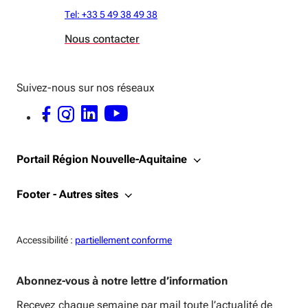
Tel: +33 5 49 38 49 38
Nous contacter
Suivez-nous sur nos réseaux
FACEBOOK - OUVERTURE DANS UNE NOUVELLE FENÊTRE
INSTAGRAM - OUVERTURE DANS UNE NOUVELLE FENÊTRE
LINKEDIN - OUVERTURE DANS UNE NOUVELLE FENÊTRE
YOUTUBE - OUVERTURE DANS UNE NOUVELLE FENÊTRE
Portail Région Nouvelle-Aquitaine
Footer - Autres sites
Accessiblité:
Accessibilité :
partiellement conforme
Abonnez-vous à notre lettre d’information
Recevez chaque semaine par mail toute l’actualité de