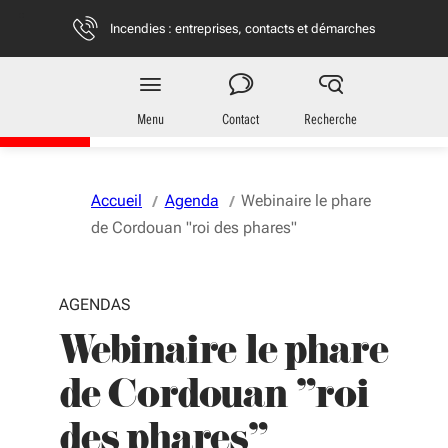
Aller au menu
Aller au contenu
Vous naviguez en mode anonymisé,
plus d'infos
Incendies : entreprises, contacts et démarches
Région
Nouvelle-Aquitaine
Menu
Contact
Recherche
Accueil
Agenda
Webinaire le phare
de Cordouan "roi des phares"
AGENDAS
Webinaire le phare
de Cordouan "roi
des phares"