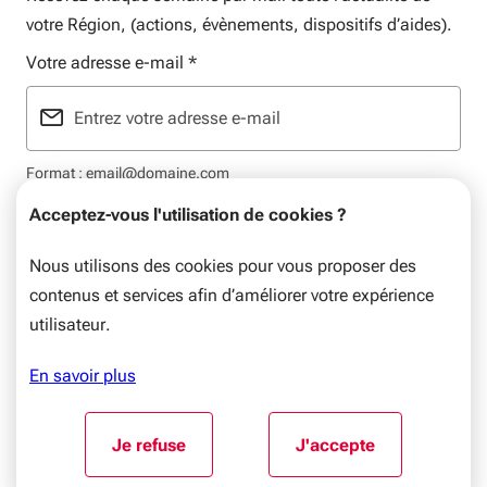
votre Région, (actions, évènements, dispositifs d’aides).
Votre adresse e-mail
*
Format : email@domaine.com
Acceptez-vous l'utilisation de cookies ?
Nous utilisons des cookies pour vous proposer des
contenus et services afin d’améliorer votre expérience
Mentions légales
Données personnelles
Plan du site
utilisateur.
© Nouvelle-Aquitaine, 2026. Tous droits réservés.
En savoir plus
Aller au début du contenu
Je refuse
J'accepte
l'utilisation de cookies
l'utilisation de coo