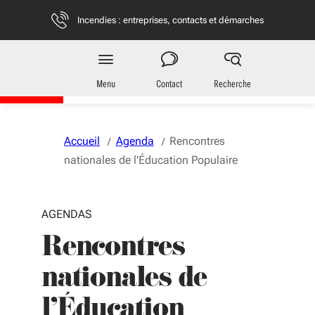
Aller au menu
Aller au contenu
Vous naviguez en mode anonymisé,
plus d'infos
Incendies : entreprises, contacts et démarches
Région
Nouvelle-Aquitaine
Menu
Contact
Recherche
Accueil
Agenda
Rencontres
nationales de l'Éducation Populaire
AGENDAS
Rencontres
nationales de
l'Éducation