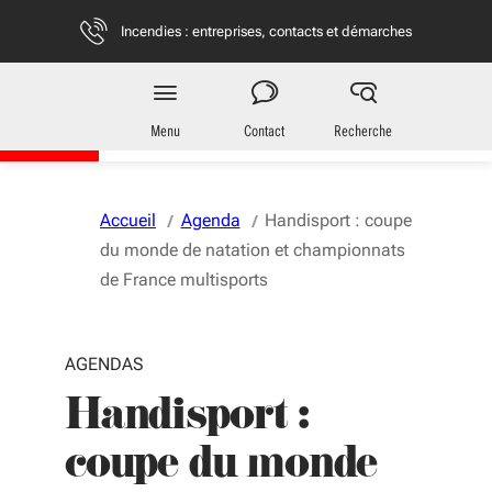
Aller au menu
Aller au contenu
Vous naviguez en mode anonymisé,
plus d'infos
Incendies : entreprises, contacts et démarches
Région
Nouvelle-Aquitaine
Menu
Contact
Recherche
Accueil
Agenda
Handisport : coupe
du monde de natation et championnats
de France multisports
AGENDAS
Handisport :
coupe du monde