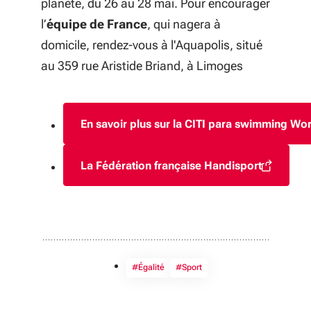
planète, du
26 au 28 mai. Pour encourager
l’
équipe de France
, qui nagera à
domicile, rendez-vous à l
'Aquapolis, situé
au
359 rue Aristide Briand, à
Limoges
En savoir plus sur la CITI para swimming Wor
(S'ouvre dans une
La Fédération française Handisport
(S'ouvre dans une nouvelle
#Égalité
#Sport