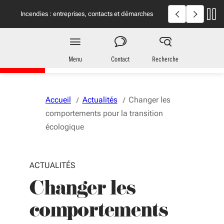
Aller au menu
Aller au contenu
Vous naviguez en mode anonymisé,
plus d'infos
Incendies en Giron
Incendies : entreprises, contacts et démarches
utiles
Région
Nouvelle-Aquitaine
Menu
Contact
Recherche
Accueil
Actualités
Changer les
comportements pour la transition
écologique
ACTUALITÉS
Changer les
comportements