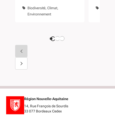
humides et la
Lacanau
Biodiversité
Climat
Foncier
biodiversité
Soulac-
Environnement
Biodivers
Mer
Région Nouvelle-Aquitaine
14, Rue François de Sourdis
33 077 Bordeaux Cedex