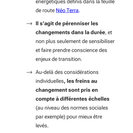
énergétiques définis dans la feuille
(S'ouvre dans une nouve
de route
Néo Terra
.
Il s’agit de pérenniser les
changements dans la durée
, et
non plus seulement de sensibiliser
et faire prendre conscience des
enjeux de transition.
Au-delà des considérations
individuelles
, les freins au
changement
sont pris en
compte à différentes échelles
(au niveau des normes sociales
par exemple) pour mieux être
levés.