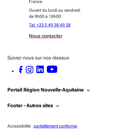
France
Ouvert du lundi au vendredi
de 9h00 à 18h00
Tel: +33 5 49 38 49 38
Nous contacter
Suivez-nous sur nos réseaux
FACEBOOK - OUVERTURE DANS UNE NOUVELLE FENÊTRE
INSTAGRAM - OUVERTURE DANS UNE NOUVELLE FENÊTRE
LINKEDIN - OUVERTURE DANS UNE NOUVELLE FENÊTRE
YOUTUBE - OUVERTURE DANS UNE NOUVELLE FENÊTRE
Portail Région Nouvelle-Aquitaine
Footer - Autres sites
Accessiblité:
Accessibilité :
partiellement conforme