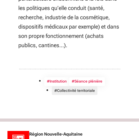
Action 6. Soutien aux projets d’innovation
les politiques qu’elle conduit (santé,
pédagogique par le numérique des
recherche, industrie de la cosmétique,
établissements dans le volet
dispositifs médicaux par exemple) et dans
enseignement supérieur de l’appel à
son propre fonctionnement (achats
projets annuel Enseignement supérieur –
publics, cantines...).
recherche-vie étudiante.
Action 7. Fédérer l’écosystème régional
autour d’un campus des métiers et des
#Institution
#Séance plénière
qualifications sur le numérique éducatif.
#Collectivité territoriale
Action 8. Mobiliser le contrat de filières
des métiers du Numérique pour anticiper
les besoins et créer de nouvelles voies de
formation.
Région Nouvelle-Aquitaine