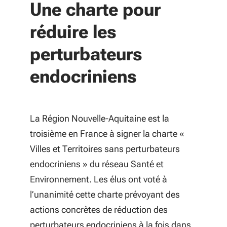
due à la consommation des data centers,
Une charte pour
Action 2. Lancer un Appel à Manifestation
stratégie “Territoire numérique
37 % aux appareils terminaux
pour identifier des terrains
réduire les
responsable” sur l’ensemble du
professionnels et 39 % aux appareils
d’expérimentation et des offreurs de
territoire.
terminaux domestiques. Il est aujourd’hui
perturbateurs
solution numérique.
essentiel de découpler la consommation
endocriniens
énergétique de la croissance du secteur et
Action 3. Lancer un Appel à Projets pour
de favoriser la consommation d’électricité
soutenir le financement des
renouvelable et locale.
expérimentations.
La Région Nouvelle-Aquitaine est la
troisième en France à signer la charte «
Action 4. Programme régional de
Villes et Territoires sans perturbateurs
développement de la formation à distance.
endocriniens » du réseau Santé et
Environnement.
Les élus ont voté à
Action 5. Développer des jumeaux
l’unanimité cette charte prévoyant des
numériques dans 3 lycées professionnels.
actions concrètes de réduction des
perturbateurs endocriniens à la fois dans