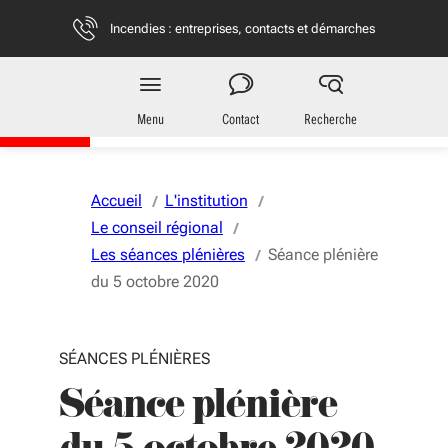
Aller au menu
Aller au contenu
Vous naviguez en mode anonymisé,
plus d'infos
Incendies : entreprises, contacts et démarches
Région
Nouvelle-Aquitaine
Menu
Contact
Recherche
Accueil
L'institution
Le conseil régional
Les séances plénières
Séance plénière
du 5 octobre 2020
SÉANCES PLÉNIÈRES
Séance plénière