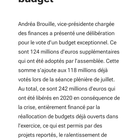
du Lycée horticole Camille Godard
(Le Haillan - 33) dans le réseau de
l'enseignement public agricole
Andréa Brouille, vice-présidente chargée
des finances a présenté une délibération
21 Accord de partenariat
pour le vote d’un budget exceptionnel. Ce
stratégique « NAQUIDIS »
sont 124 millions d’euros supplémentaires
22 Aménagement culturel du
qui ont été adoptés par l’assemblée. Cette
territoire - Convention
somme s’ajoute aux 118 millions déjà
pluriannuelle d'objectifs -
votés lors de la séance plénière de juillet.
Association les Francophonies -
Au total, ce sont 242 millions d’euros qui
Des écritures à la scène
ont été libérés en 2020 en conséquence de
la crise, entièrement financé par la
23 convention pluriannuelle
réallocation de budgets déjà ouverts dans
d'objectifs de l'Académie de
l’exercice, ce qui est permis par des
l'Union, école supérieure de
projets reportés, le ralentissement de
théâtre de Limoges