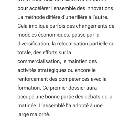
Numérique Responsable 2020-
pour accélérer l’ensemble des innovations.
2022
La méthode diffère d’une filière à l’autre.
15 Charte Villes et Territoires sans
Cela implique parfois des changements de
perturbateurs endocriniens de la
modèles économiques, passe par la
Région Nouvelle-Aquitaine
diversification, la relocalisation partielle ou
totale, des efforts sur la
16 Création d'un fonds solidarité à
commercialisation, le maintien des
destination des familles des
activités stratégiques ou encore le
lycéens
renforcement des compétences avec la
17 La relance et la résilience au
formation. Ce premier dossier aura
cœur de l'action territoriale
occupé une bonne partie des débats de la
matinée. L’assemblé l’a adopté à une
18 Revitalisation centres villes /
large majorité.
centres bourgs : conventions
cadres Saint-Jean-d'Angély