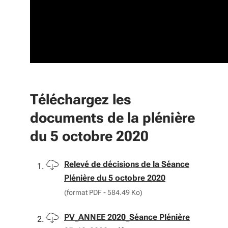
4 Plan de relance : Décision
Modificative du Budget Primitif
2020 / Budget Annexe "Fonds
Européens" / Budget Annexe
"Agence Régionale de
l'Innovation"
Téléchargez les
5 Tarifs 2021 de la Taxe Intérieure
documents de la plénière
de Consommation sur les Produits
du 5 octobre 2020
Énergétiques (TICPE) "Grenelle"
6 Aide au rebond des associations
Télécharger
Relevé de décisions de la Séance
d'appui de la jeunesse
Plénière du 5 octobre 2020
(format PDF - 584.49 Ko)
7 Conventions de partenariat
"tourisme" avec les Conseils
Télécharger
PV_ANNEE 2020_Séance Plénière
départementaux des Landes et de