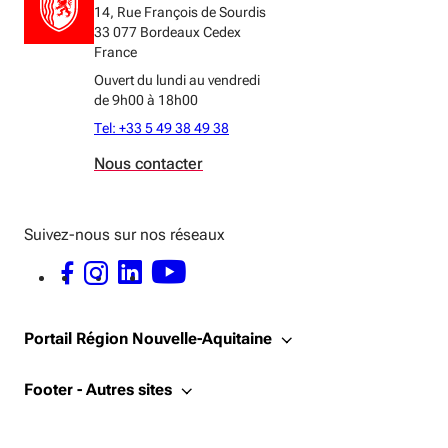
14, Rue François de Sourdis
33 077 Bordeaux Cedex
Action 9. Structurer un réseau régional de
France
recherche sur le numérique éducatif.
Ouvert du lundi au vendredi
de 9h00 à 18h00
Action 10. Organiser des rencontres
Tel: +33 5 49 38 49 38
d’affaires en 2020 pour favoriser la
Nous contacter
rencontre des acteurs de la formation et
du numérique.
Suivez-nous sur nos réseaux
Action 11. Organiser le forum international
FACEBOOK - OUVERTURE DANS UNE NOUVELLE FENÊTRE
INSTAGRAM - OUVERTURE DANS UNE NOUVELLE FENÊTRE
LINKEDIN - OUVERTURE DANS UNE NOUVELLE FENÊTRE
YOUTUBE - OUVERTURE DANS UNE NOUVELLE FENÊTRE
du numérique éducatif IN FINE en juin
2021 à Poitiers.
Portail Région Nouvelle-Aquitaine
Footer - Autres sites