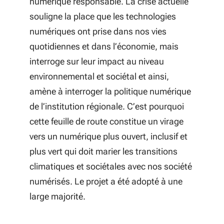
numérique responsable. La crise actuelle
ferroviaire.
tourner la page du diesel et à
de qualifications et d’expertise en
100 formations continues pour les
souligne la place que les technologies
adapter le réseau secondaire au
sécurité de ces secteurs.
salariés ;
numériques ont prise dans nos vies
changement climatique :
quotidiennes et dans l’économie, mais
rénovation zéro diesel, solutions
20 formations pour les cadres ;
interroge sur leur impact au niveau
de rechargement, allègement des
10 plateaux techniques à la
environnemental et sociétal et ainsi,
matériaux, batteries et systèmes
disponibilité des industriels en
amène à interroger la politique numérique
hydrogène, infrastructures de
présence ou à distance ;
de l’institution régionale. C’est pourquoi
recharge, infrastructures
cette feuille de route constitue
un virage
résistantes au réchauffement
2000 m² de plateaux industriels et
vers un numérique plus ouvert, inclusif et
climatique.
tertiaires pour l’hébergement de
plus vert qui doit marier les transitions
start-ups ;
Les systèmes intelligents liés au
climatiques et sociétales avec nos société
numérique constitueront
Un centre d’expertise sur
numérisés. Le projet a été adopté à une
également l’une des spécialités-
l’exploitation des voies
large majorité.
phare du campus, à la fois dans le
secondaires pour les Régions.
domaine des données pour la