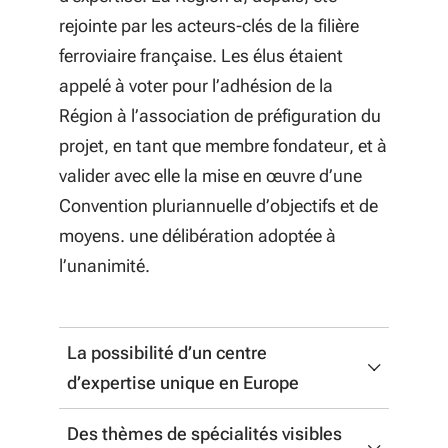
Patrimoine », porté par le lycée
emplois et de promotion des
rejointe par les acteurs-clés de la filière
historique du bâtiment de
métiers et des voies de formation
ferroviaire française. Les élus étaient
Felletin a pour vocation de
appelé à voter pour l’adhésion de la
Promouvoir et développer
maintenir en état le patrimoine
Région à l’association de préfiguration du
l’innovation, tant au niveau des
remarquable de la région et d’être
projet, en tant que membre fondateur, et à
métiers que des compétences,
une école de la réussite pour les
valider avec elle la mise en œuvre d’une
afin d’en favoriser le transfert à
jeunes dans un domaine d’avenir ;
Convention pluriannuelle d’objectifs et de
l’ensemble des acteurs et de
Le projet de Campus « Silver
moyens. une délibération adoptée à
répondre aux enjeux des grandes
économie, professionnels
l’unanimité.
transitions environnementales,
connectés, soutien à
énergétiques, numériques et
l’autonomie», dont la vocation est
technologiques.
La possibilité d’un centre
de répondre à l’évolution des
d’expertise unique en Europe
besoins en compétences des
professionnels intervenant auprès
Ce nouveau campus sera non seulement
Des thèmes de spécialités visibles
des personnes en perte