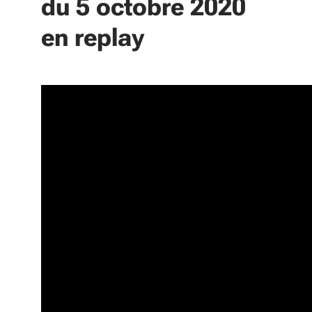
du 5 octobre 2020
1 Fonctionnement du Conseil
en replay
Régional - Commission
Permanente : a-Décision de
remplacement b-Remplacement
de postes vacants
2 Communication sur les aides et
subventions attribuées dans le
cadre du Plan d'urgence liée à la
Covid-19
3 Plan de transition et de
reconquête technologique - volet 2
: adaptation et transformation des
filières régionales