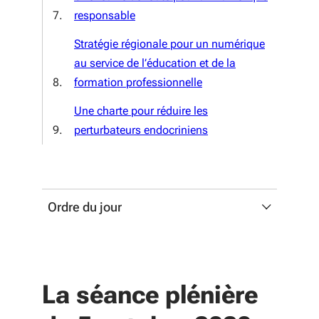
responsable
Stratégie régionale pour un numérique
au service de l’éducation et de la
formation professionnelle
Une charte pour réduire les
perturbateurs endocriniens
Ordre du jour
Discours d'introduction du
Président
La séance plénière
Approbation du PV de la
précédente séance plénière