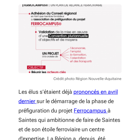
débouchés avérés;
la transition énergétique et la
décarbonisation ;
Offrir un haut niveau de service à
chaque partie prenante du
Le projet « Ferrocampus », futur
Campus (accompagnement et
pôle de formation, d’innovation et
suivi personnalisé, mobilité,
de recherche ferroviaire, sur un
plateau technique dédié à
site qui offre des espaces
l'innovation et à la promotion des
immobilier et foncier de premier
métiers, accompagnement et
Crédit photo Région Nouvelle-Aquitaine
ordre et bénéficie d’une culture
tutorat en entreprise…)
Les élus s’étaient déjà
ferroviaire riche. Il doit accélérer en
prononcés en avril
Donner aux métiers, entreprises et
dernier
sur le démarrage de la phase de
ces temps de crise, le rythme de
territoires associés au campus
(S'ouvre dans
préfiguration du projet
formation des jeunes et des
Ferrocampus
à
une visibilité forte, dans une
Saintes qui ambitionne de faire de Saintes
salariés.
logique d'information à
et de son étoile ferroviaire un centre
Le projet « d’École Régionale du
l'orientation, d’attractivité des
d'expertise. La Région a, depuis, été