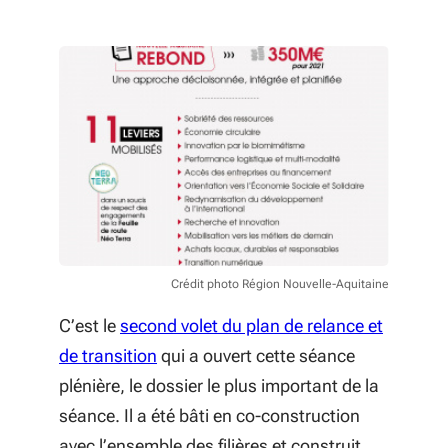
l'éducation et de la formation
professionnelle (2020 - 2021)
11 4 nouveaux Contrats régionaux
de filière pour accompagner les
transitions et sécuriser les emplois
et les compétences
12 Convention de partenariat
entre France Compétences et le
Conseil régional de Nouvelle-
Crédit photo Région Nouvelle-Aquitaine
Aquitaine
C’est le
second volet du plan de relance et
13 Feuille de route hydrogène -
(S'ouvre dans une nouvelle fenêtre)
de transition
qui a ouvert cette séance
2020 - 2023
plénière, le dossier le plus important de la
séance. Il a été bâti en co-construction
14 Feuille de route pour un
avec l’ensemble des filières et construit