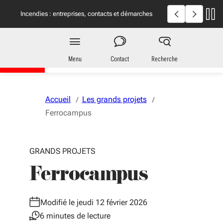
Aller au menu
Aller au contenu
Vous naviguez en mode anonymisé,
plus d'infos
Incendies en Giron
Incendies : entreprises, contacts et démarches
utiles
Région
Nouvelle-Aquitaine
Menu
Contact
Recherche
Accueil
Les grands projets
Ferrocampus
GRANDS PROJETS
Ferrocampus
Modifié le jeudi 12 février 2026
6 minutes de lecture