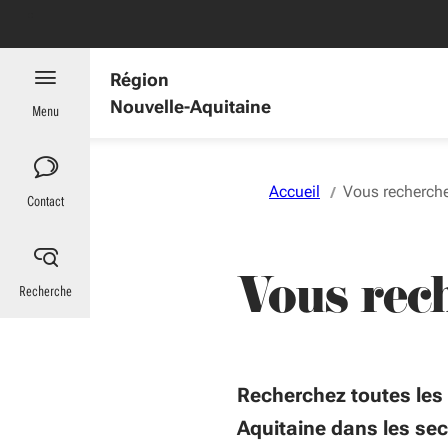
Aller au menu
Aller au contenu
Vous naviguez en mode anonymisé,
plus d'infos
es : informations utiles
Région
Nouvelle-Aquitaine
Menu
Accueil
Vous recherche
Contact
Vous rec
Recherche
Recherchez toutes les 
Aquitaine dans les se