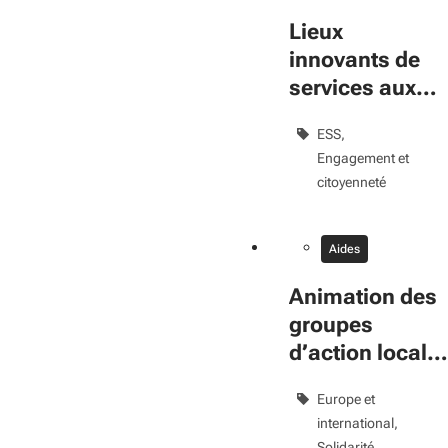
Lieux
innovants de
services aux
publics
ESS
Engagement et
citoyenneté
Aides
Animation des
groupes
d’action locale
(GAL) 2021-202
Europe et
international
Solidarité