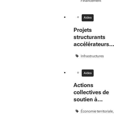
Financement
Aides
Projets
structurants
accélérateurs
de transitions
Infrastructures
Aides
Actions
collectives de
soutien à
l'artisanat et au
Économie territoriale
commerce de