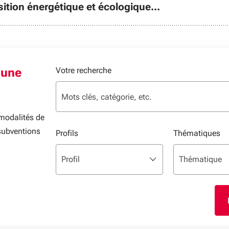
nsition énergétique et écologique...
 une
Votre recherche
 modalités de
subventions
Profils
Thématiques
Liste multisélection. Utilisez les flèches pour p
sélectionné
Liste multisélec
sélectionné
Profil
Thématique