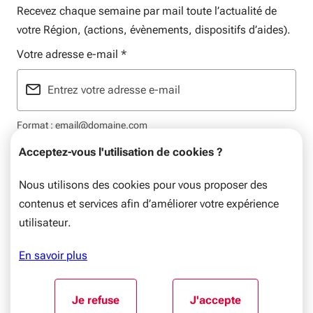
Recevez chaque semaine par mail toute l’actualité de
votre Région, (actions, évènements, dispositifs d’aides).
Votre adresse e-mail
*
Format : email@domaine.com
Acceptez-vous l'utilisation de cookies ?
Nous utilisons des cookies pour vous proposer des
contenus et services afin d’améliorer votre expérience
Mentions légales
Données personnelles
Plan du site
utilisateur.
© Nouvelle-Aquitaine, 2026. Tous droits réservés.
En savoir plus
Aller au début du contenu
Je refuse
J'accepte
l'utilisation de cookies
l'utilisation de coo