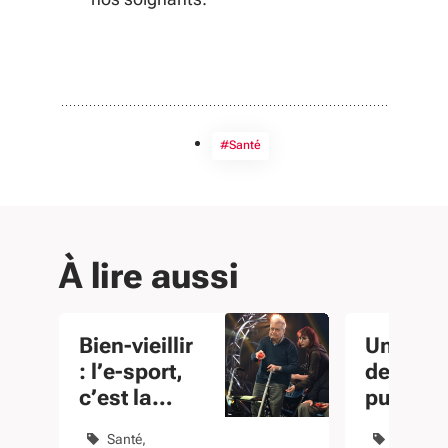
#Santé
À lire aussi
Bien-vieillir
Une ma
: l’e-sport,
de servi
c’est la
public
santé
itinéran
Santé
Instituti