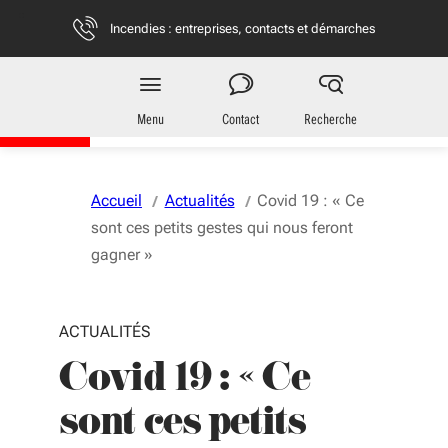
Aller au menu
Aller au contenu
Vous naviguez en mode anonymisé,
plus d'infos
Incendies : entreprises, contacts et démarches
Région
Nouvelle-Aquitaine
Menu
Contact
Recherche
Accueil
Actualités
Covid 19 : « Ce
sont ces petits gestes qui nous feront
gagner »
ACTUALITÉS
Covid 19 : « Ce
sont ces petits