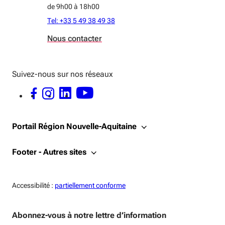
de 9h00 à 18h00
Tel: +33 5 49 38 49 38
Nous contacter
Suivez-nous sur nos réseaux
FACEBOOK - OUVERTURE DANS UNE NOUVELLE FENÊTRE
INSTAGRAM - OUVERTURE DANS UNE NOUVELLE FENÊTRE
LINKEDIN - OUVERTURE DANS UNE NOUVELLE FENÊTRE
YOUTUBE - OUVERTURE DANS UNE NOUVELLE FENÊTRE
Portail Région Nouvelle-Aquitaine
Footer - Autres sites
Accessiblité:
Accessibilité :
partiellement conforme
Abonnez-vous à notre lettre d’information