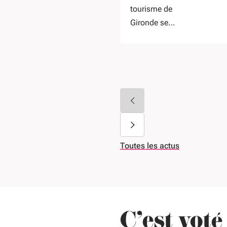
tourisme de
Gironde se
mobilisent pour
sauver la saison
Toutes les actus
C'est voté