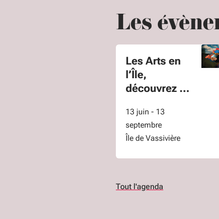
Les évène
Les Arts en
l’Île,
découvrez le
lac de
13 juin - 13
Vassivière et
septembre
son île
Île de Vassivière
Tout l'agenda