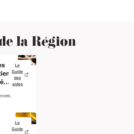
permanente du lundi 18
commissi
mai. Elues et élus
permanent
régionaux se sont réunis
2026, et p
is
à l’Hôtel de Région, à
milliard e
 de la Région
Bordeaux, pour se
d’euros de
prononcer sur 199
ont été at
dossiers. Plus de 101,4
sur plusie
es
Le
millions d’euros de
dont l'attr
Guide
tien
des
subventions ont été
premier lot
tés
aides
attribués.
ouvert à l
enneté
à SNCF Vo
Atlantique
montant d
Le
millions.
Guide