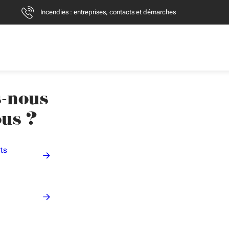
Incendies : entreprises, contacts et démarches
-nous
ous ?
rts