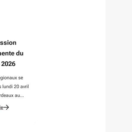
ssion
ente du
l 2026
égionaux se
 lundi 20 avril
rdeaux au
ôtel de
le
58 dossiers
és lors de
onde