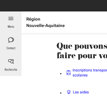
Aller au menu
Aller au contenu
Vous naviguez en mode anonymisé,
plus d'infos
es : informations utiles
Région
Nouvelle-Aquitaine
Menu
Que pouvons
Contact
faire pour v
Recherche
Inscriptions transpo
scolaires
Les aides