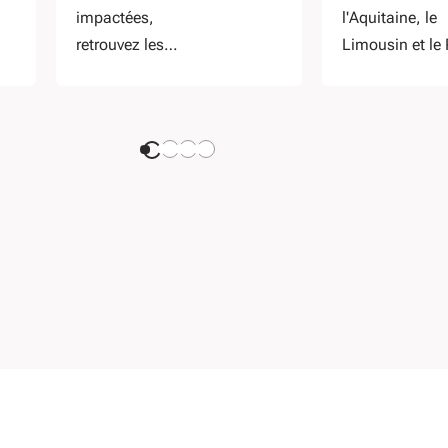
impactées,
l'Aquitaine, le
retrouvez les
Limousin et le 
contacts utiles et les
Charentes dev
dispositifs
la Nouvelle-Aqu
d'accompagnement.
Découvrez le d
complet sur 10
cette nouvelle 