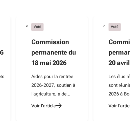
Voté
Voté
Commission
Commi
 6
permanente du
perman
18 mai 2026
20 avri
ets
Aides pour la rentrée
Les élus r
2026-2027, soutien à
sont réunis
l’agriculture, aide
2026 à Bo
ets
d’urgence à l’Ukraine :
sein de l’H
Voir l'article
Voir l'artic
focus sur plusieurs
Région. 2
dossiers votés lors de
ont été vot
cette commission
cette sec