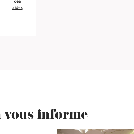
des
aides
our
 vous informe