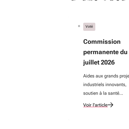
Voté
Commission
permanente du
juillet 2026
Aides aux grands proj
industriels innovants,
soutien à la santé
numérique et aux proj
Voir l'article
touristiques attractifs :
focus sur plusieurs
dossiers votés lors de