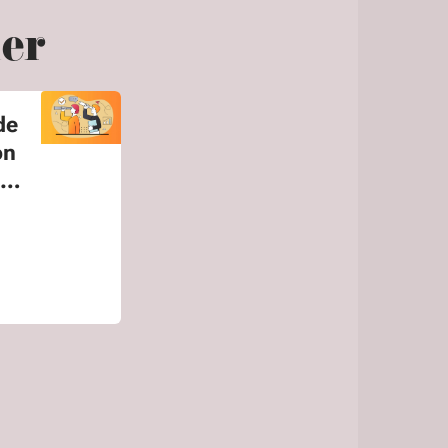
uer
de
on
e-