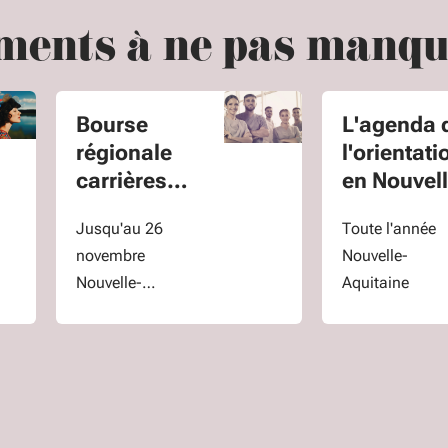
ments à ne pas manq
Bourse
L'agenda 
régionale
l'orientati
carrières
en Nouvell
sanitaires et
Aquitaine
Jusqu'au 26
Toute l'année
sociales
novembre
Nouvelle-
Nouvelle-
Aquitaine
Aquitaine