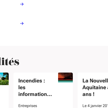
ités
Incendies :
La Nouvell
les
Aquitaine 
informations
ans !
pour les
Entreprises
Le 4 janvier 20
entreprises