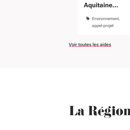
Aquitaine
Territoire Uni p
Environnement
Restaurer nos
appel-projet
Ecosystèmes
Voir toutes les aides
La Région