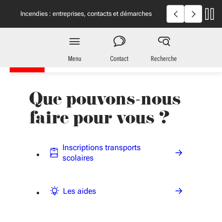
Aller au menu
Aller au contenu
Vous naviguez en mode anonymisé,
plus d'infos
Incendies en Giron
Incendies : entreprises, contacts et démarches
utiles
Région
Nouvelle-Aquitaine
Menu
Contact
Recherche
Que pouvons-nous
faire pour vous ?
Inscriptions transports
scolaires
Les aides