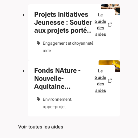
Projets Initiatives
Le
Jeunesse : Soutien
Guide
des
aux projets portés
aides
par les jeunes
Engagement et citoyenneté
constitués en
aide
association
Fonds NAture -
Le
Nouvelle-
Guide
des
Aquitaine
aides
Territoire Uni pour
Environnement
Restaurer nos
appel-projet
Ecosystèmes
Voir toutes les aides