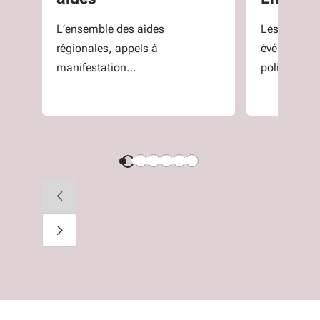
L’ensemble des aides
Les actualit
régionales, appels à
événements
manifestation
politiques 
d'intérêts et appels à
dédiées au
projets.
l'entreprise.