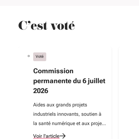
C'est voté
Voté
V
Commission
C
permanente du 6 juillet
p
2026
2
Aides aux grands projets
Ai
industriels innovants, soutien à
so
la santé numérique et aux projets
d’
touristiques attractifs : focus sur
pl
Voir l'article
Vo