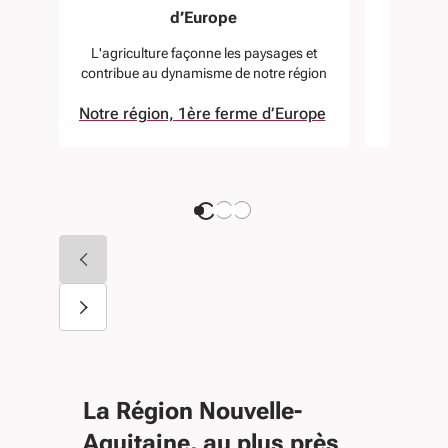
d’Europe
régi
L'agriculture façonne les paysages et
Un réseau
contribue au dynamisme de notre région
Notre région, 1ère ferme d’Europe
Diapositive précédente
Diapositive suivante
La Région Nouvelle-
Aquitaine, au plus près