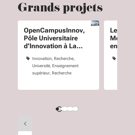
Grands projets
OpenCampusInnov,
Le RER
Pôle Universitaire
Métropo
d’Innovation à La
en Giro
Rochelle
Innovation
Recherche
Europe e
Université, Enseignement
internati
supérieur, Recherche
Infrastru
Transpor