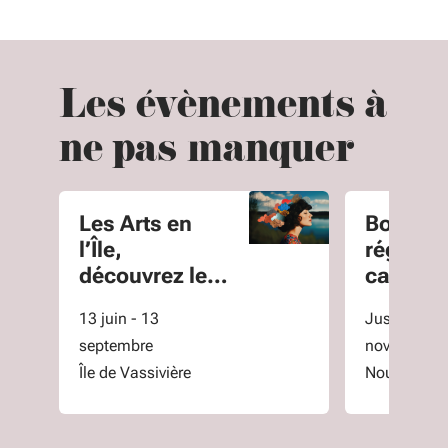
Les évènements à
ne pas manquer
Les Arts en
Bourse
l’Île,
régiona
découvrez le
carrière
lac de
sanitair
13 juin - 13
Jusqu'au 2
Vassivière et
sociale
septembre
novembre
son île
Île de Vassivière
Nouvelle-Aq