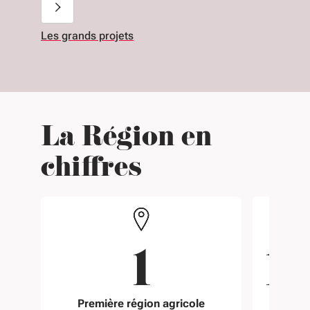
Les grands projets
La Région en
chiffres
1
1
Première région agricole
v