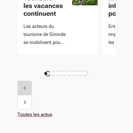
les vacances
informa
continuent
pour les
entrepr
Les acteurs du
Entreprises
tourisme de Gironde
impactées, 
se mobilisent pour
les contacts
sauver la saison
les disposit
d'accompa
Toutes les actus